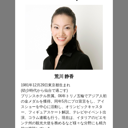
荒川 静香
1981年12月29日東京都生まれ
(幼少時代から仙台で過ごす)
プリンスホテル所属。06年トリノ五輪でアジア人初
の金メダルを獲得。同年5月にプロ宣言をし、アイ
スショーを中心に活動し、オリンピックキャスタ
ー、フィギュアスケート解説、テレビやイベント出
演、コラム連載も行う。現在は、イタリアのピエモ
ンテ州の観光大使を務めるなど様々な分野にも精力