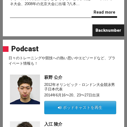
ネ大会、2008年の北京大会に出場 ?八木...
Read more
Backnumber
Podcast
日々のトレーニングや競技への熱い思いやエピソードなど、プラ
イベート情報も！
萩野 公介
2012年オリンピック・ロンドン大会競泳男
子日本代表
2014年6月16〜20、23〜27日出演
ポッドキャストを再生
入江 陵介