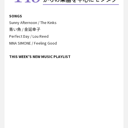
SONGS
Sunny Afternoon / The Kinks
青い魚 / 金延幸子
Perfect Day / Lou Reed
NINA SIMONE / Feeling Good
THIS WEEK'S NEW MUSIC PLAYLIST