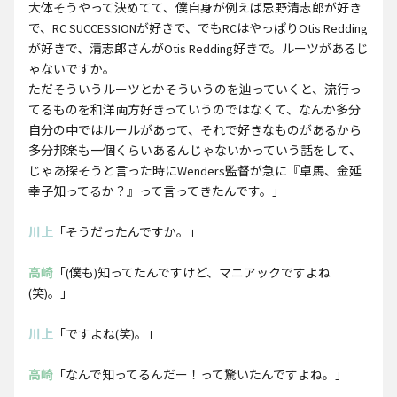
大体そうやって決めてて、僕自身が例えば忌野清志郎が好き
で、RC SUCCESSIONが好きで、でもRCはやっぱりOtis Redding
が好きで、清志郎さんがOtis Redding好きで。ルーツがあるじ
ゃないですか。
ただそういうルーツとかそういうのを辿っていくと、流行っ
てるものを和洋両方好きっていうのではなくて、なんか多分
自分の中ではルールがあって、それで好きなものがあるから
多分邦楽も一個くらいあるんじゃないかっていう話をして、
じゃあ探そうと言った時にWenders監督が急に『卓馬、金延
幸子知ってるか？』って言ってきたんです。」
川上
「そうだったんですか。」
高崎
「(僕も)知ってたんですけど、マニアックですよね
(笑)。」
川上
「ですよね(笑)。」
高崎
「なんで知ってるんだー！って驚いたんですよね。」