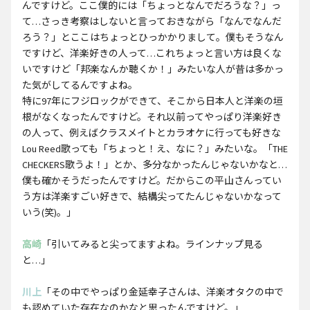
んですけど。ここ僕的には「ちょっとなんでだろうな？」っ
て…さっき考察はしないと言っておきながら「なんでなんだ
ろう？」とここはちょっとひっかかりまして。僕もそうなん
ですけど、洋楽好きの人って…これちょっと言い方は良くな
いですけど「邦楽なんか聴くか！」みたいな人が昔は多かっ
た気がしてるんですよね。
特に97年にフジロックができて、そこから日本人と洋楽の垣
根がなくなったんですけど。それ以前ってやっぱり洋楽好き
の人って、例えばクラスメイトとカラオケに行っても好きな
Lou Reed歌っても「ちょっと！え、なに？」みたいな。「THE
CHECKERS歌うよ！」とか、多分なかったんじゃないかなと…
僕も確かそうだったんですけど。だからこの平山さんってい
う方は洋楽すごい好きで、結構尖ってたんじゃないかなって
いう(笑)。」
高崎
「引いてみると尖ってますよね。ラインナップ見る
と…」
川上
「その中でやっぱり金延幸子さんは、洋楽オタクの中で
も認めていた存在なのかなと思ったんですけど。」