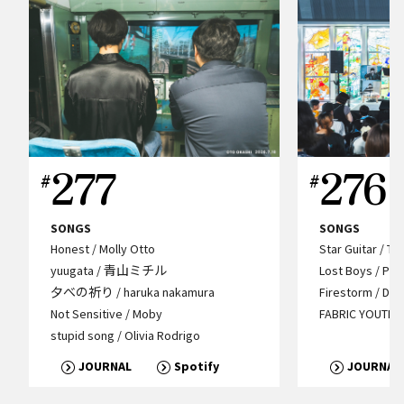
277
276
SONGS
SONGS
Honest / Molly Otto
Star Guitar / T
yuugata / 青山ミチル
Lost Boys / Ph
夕べの祈り / haruka nakamura
Firestorm / Dua
Not Sensitive / Moby
FABRIC YOUTH /
stupid song / Olivia Rodrigo
JOURNAL
Spotify
JOURNAL