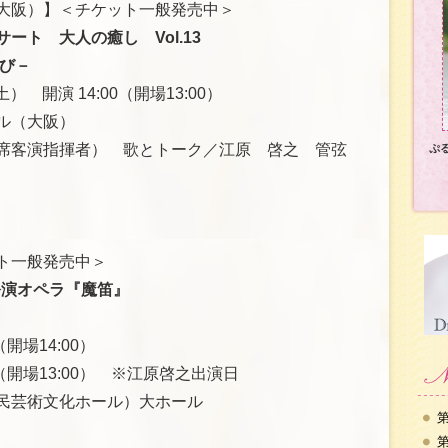
大阪）】＜チケット一般発売中＞
ート 大人の癒し Vol.13
び－
） 開演 14:00（開場13:00）
ル（大阪）
席客演指揮者） 歌とトーク／江原 啓之 管弦
ぷ
ト一般発売中＞
公演オペラ『魔笛』
（開場14:00）
:00（開場13:00） ※江原啓之出演日
民芸術文化ホール）大ホール
第
第