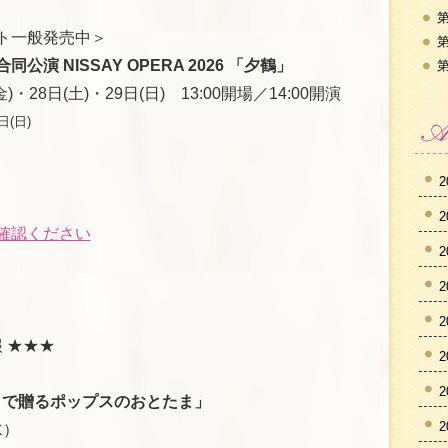
第
ト一般発売中＞
第
演 NISSAY OPERA 2026 「夕鶴」
第
)・28日(土)・29日(日) 13:00開場／14:00開演
日(日)
2
2
確認ください
2
2
2
 ★★★
2
2
ラで贈るポップスのおとたま」
2
水）