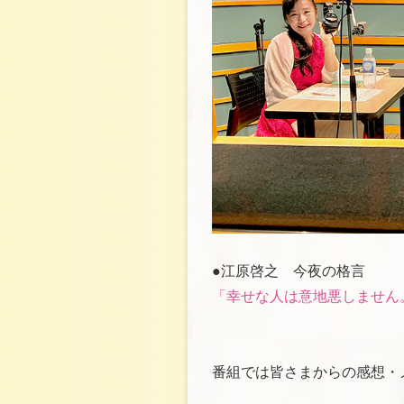
●江原啓之 今夜の格言
「幸せな人は意地悪しません
番組では皆さまからの感想・