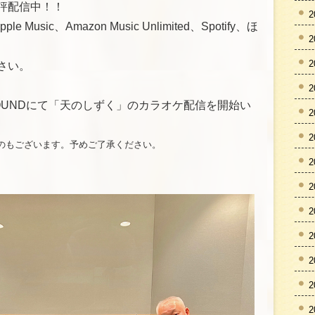
評配信中！！
2
e Music、Amazon Music Unlimited、Spotify、ほ
2
2
さい。
2
OYSOUNDにて「天のしずく」のカラオケ配信を開始い
2
2
のもございます。予めご了承ください。
2
2
2
2
2
2
2