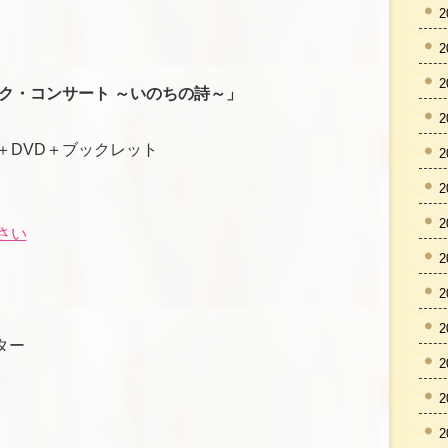
2
2
2
ク・コンサート ～いのちの詩～」
2
）
＋DVD＋ブックレット
2
2
2
さい
2
2
2
ター
2
2
2