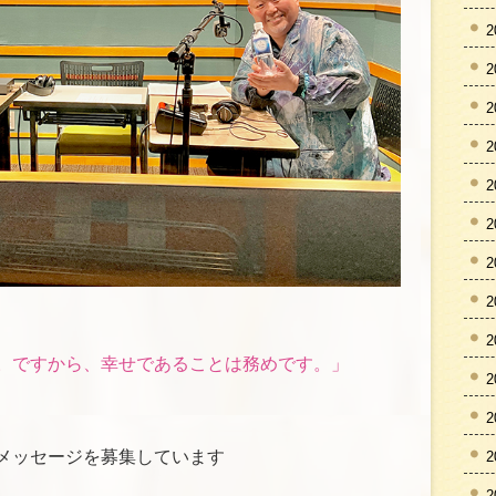
2
2
2
2
2
2
2
2
2
。ですから、幸せであることは務めです。」
2
2
メッセージを募集しています
2
2