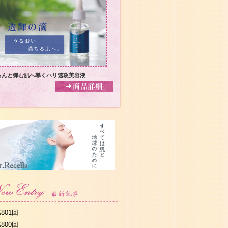
るんと弾む肌へ導くハリ速攻美容液
801回
800回