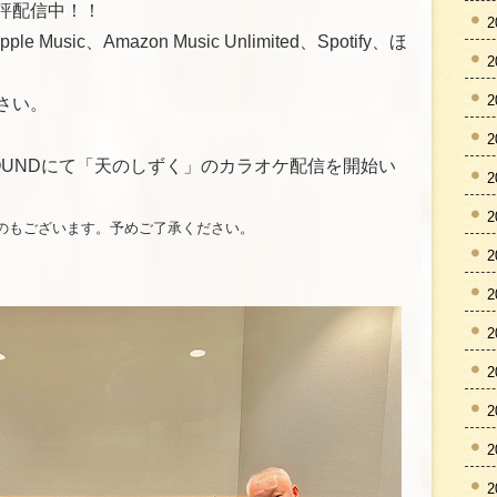
評配信中！！
2
e Music、Amazon Music Unlimited、Spotify、ほ
2
2
さい。
2
OYSOUNDにて「天のしずく」のカラオケ配信を開始い
2
2
のもございます。予めご了承ください。
2
2
2
2
2
2
2