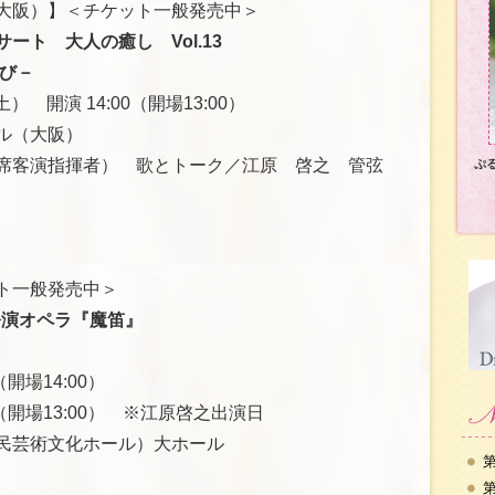
大阪）】＜チケット一般発売中＞
ート 大人の癒し Vol.13
び－
） 開演 14:00（開場13:00）
ル（大阪）
席客演指揮者） 歌とトーク／江原 啓之 管弦
ぷ
ト一般発売中＞
公演オペラ『魔笛』
（開場14:00）
:00（開場13:00） ※江原啓之出演日
民芸術文化ホール）大ホール
第
第