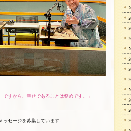
2
2
2
2
2
2
2
2
2
。ですから、幸せであることは務めです。」
2
2
メッセージを募集しています
2
2