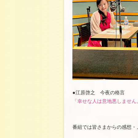
●江原啓之 今夜の格言
「幸せな人は意地悪しません
番組では皆さまからの感想・