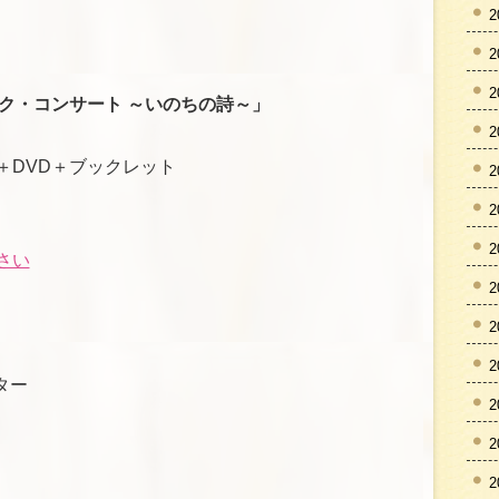
2
2
2
ク・コンサート ～いのちの詩～」
2
）
＋DVD＋ブックレット
2
2
2
さい
2
2
2
ター
2
2
2