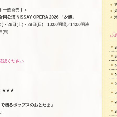
第
ト一般発売中＞
第
演 NISSAY OPERA 2026 「夕鶴」
第
)・28日(土)・29日(日) 13:00開場／14:00開演
日(日)
2
2
確認ください
2
2
2
 ★★★
2
2
ラで贈るポップスのおとたま」
2
水）