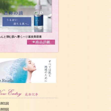
るんと弾む肌へ導くハリ速攻美容液
801回
800回