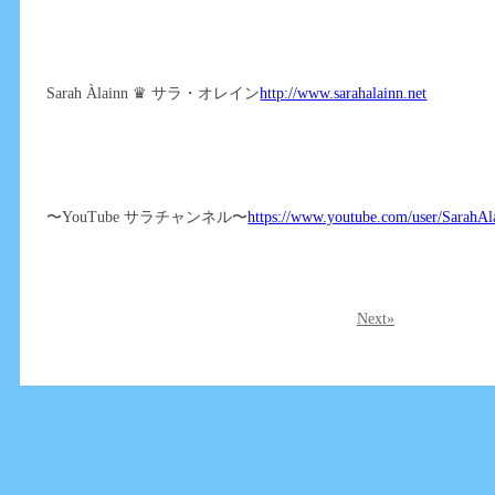
Sarah Àlainn ♛ サラ・オレイン
http://www.sarahalainn.net
〜YouTube サラチャンネル〜
https://www.youtube.com/user/SarahAl
Next»