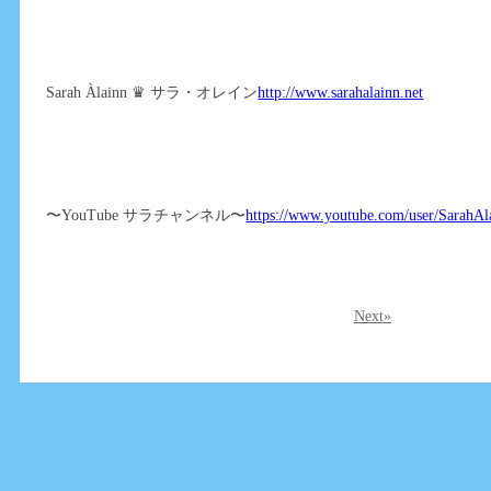
Sarah Àlainn ♛ サラ・オレイン
http://www.sarahalainn.net
〜YouTube サラチャンネル〜
https://www.youtube.com/user/SarahAl
Next»