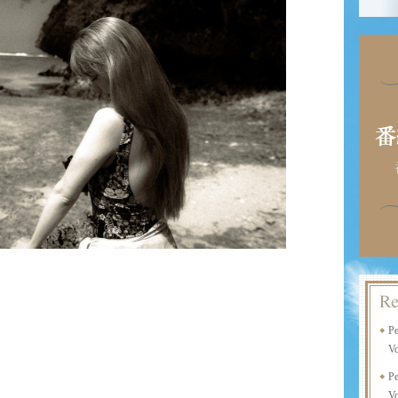
P
Vo
P
Vo