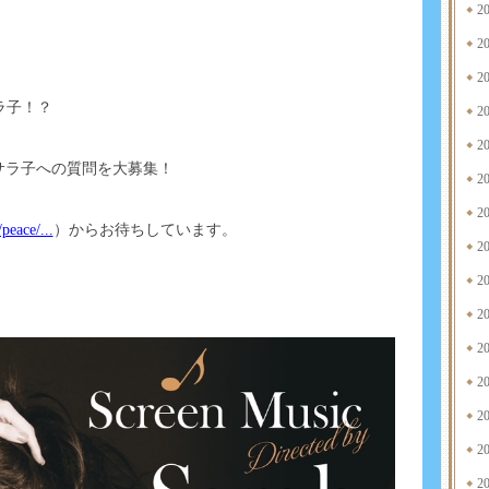
2
2
2
サラ子！？
2
2
サラ子への質問を大募集！
2
2
peace/...
）からお待ちしています。
2
2
2
2
2
2
2
2