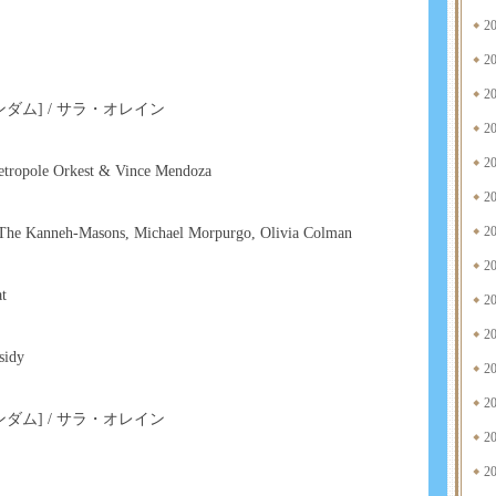
2
2
2
ダム] / サラ・オレイン
2
2
Metropole Orkest & Vince Mendoza
2
2
 The Kanneh-Masons, Michael Morpurgo, Olivia Colman
2
t
2
2
sidy
2
2
ダム] / サラ・オレイン
2
2