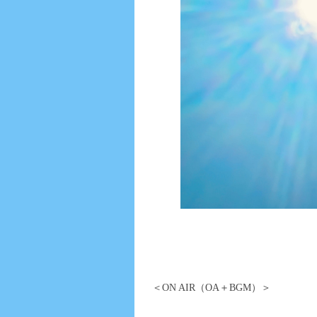
＜ON AIR（OA＋BGM）＞