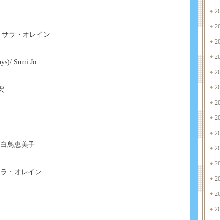
2
2
23>/ サラ・オレイン
2
2
ys)/ Sumi Jo
2
2
明宏
2
2
2
& 白鳥恵美子
2
2
n) / サラ・オレイン
2
2
2