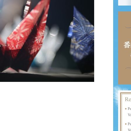
P
Vo
P
Vo