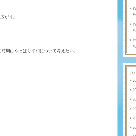
P
Vo
末広がり。
P
Vo
P
Vo
の時期はやっぱり平和について考えたい。
2
2
2
2
2
2
。