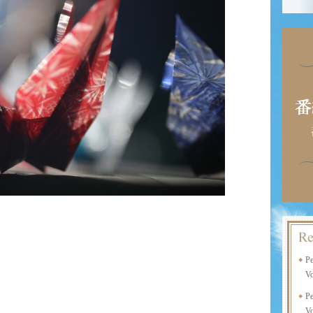
P
Vo
P
Vo