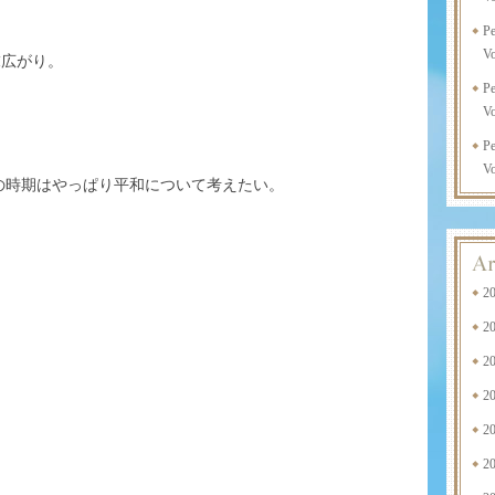
P
Vo
末広がり。
P
Vo
P
Vo
の時期はやっぱり平和について考えたい。
2
2
2
2
2
2
。