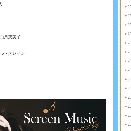
明宏
2
2
2
2
& 白鳥恵美子
2
2
n) / サラ・オレイン
2
2
2
2
2
2
2
2