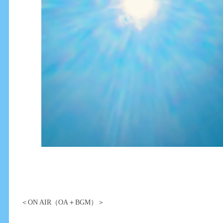
＜ON AIR（OA＋BGM）＞