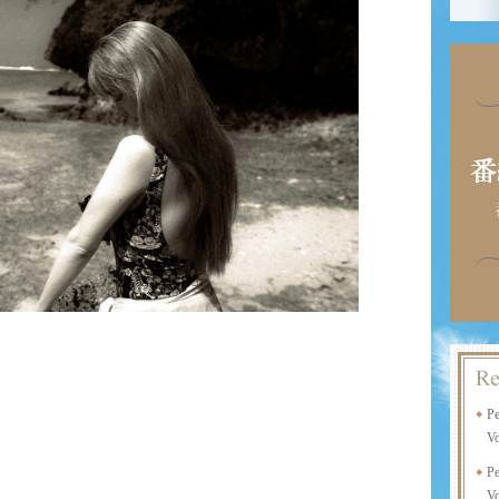
P
Vo
P
Vo