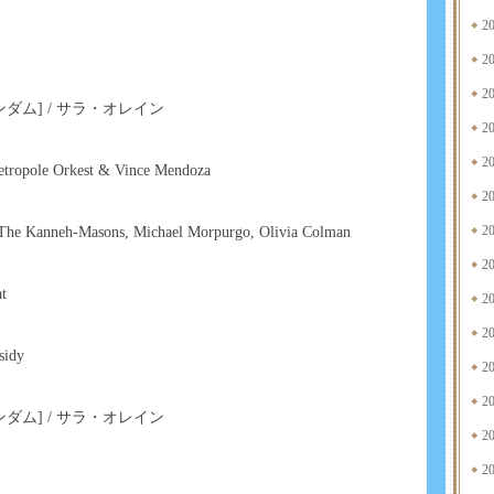
2
2
2
ダム] / サラ・オレイン
2
2
Metropole Orkest & Vince Mendoza
2
2
 The Kanneh-Masons, Michael Morpurgo, Olivia Colman
2
t
2
2
sidy
2
2
ダム] / サラ・オレイン
2
2