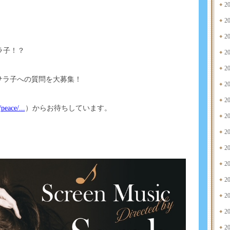
2
2
2
サラ子！？
2
2
サラ子への質問を大募集！
2
2
peace/...
）からお待ちしています。
2
2
2
2
2
2
2
2