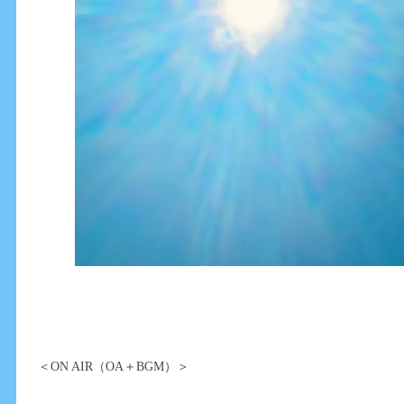
＜ON AIR（OA＋BGM）＞