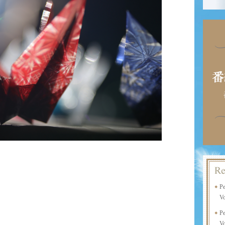
P
Vo
P
Vo