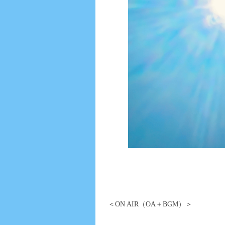
＜ON AIR（OA＋BGM）＞