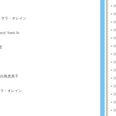
2
2
23>/ サラ・オレイン
2
2
ys)/ Sumi Jo
2
2
明宏
2
2
2
& 白鳥恵美子
2
2
n) / サラ・オレイン
2
2
2