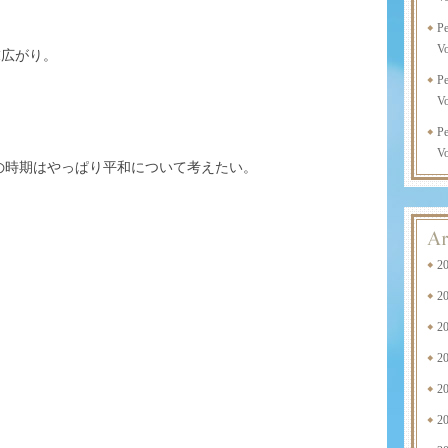
P
Vo
末広がり。
P
Vo
P
Vo
の時期はやっぱり平和について考えたい。
2
2
2
2
2
2
。