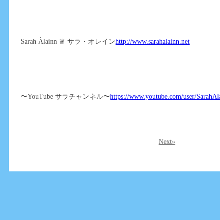
Sarah Àlainn ♛ サラ・オレイン
http://www.sarahalainn.net
〜YouTube サラチャンネル〜
https://www.youtube.com/user/SarahAl
Next»