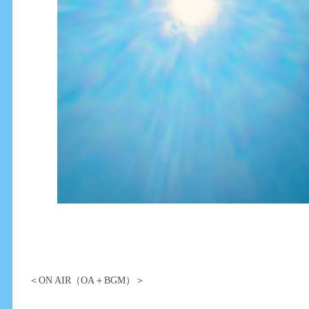
＜ON AIR（OA＋BGM）＞