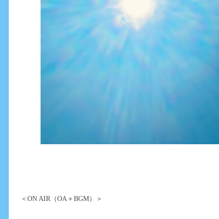
＜ON AIR（OA＋BGM）＞