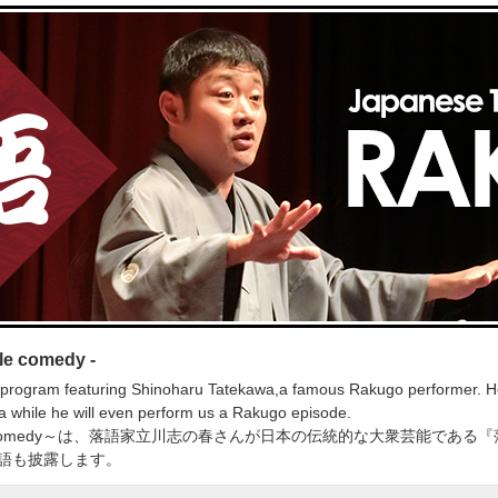
yle comedy -
 program featuring Shinoharu Tatekawa,a famous Rakugo performer. He 
n a while he will even perform us a Rakugo episode.
ional style comedy～は、落語家立川志の春さんが日本の伝統的な大衆芸
語も披露します。