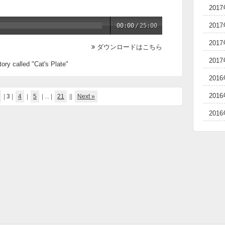
201
201
00:00
/
25:00
201
ダウンロードはこちら
201
tory called "Cat's Plate"
201
201
|
3
|
4
|
5
| ... |
21
||
Next »
201