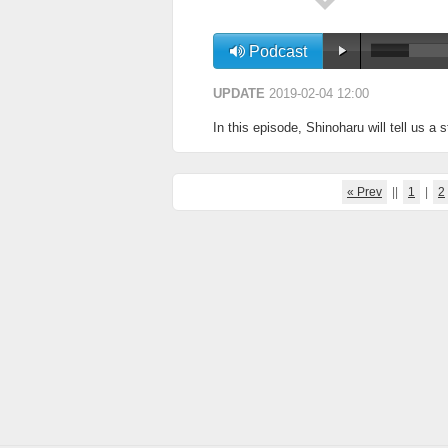
Podcast
UPDATE
2019-02-04 12:00
In this episode, Shinoharu will tell us a s
« Prev
||
1
|
2