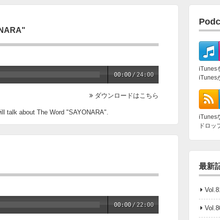
Pod
ONARA"
iTun
00:00
/
24:00
iTun
ダウンロードはこちら
will talk about The Word "SAYONARA".
iTun
ドロッ
最新
Vol.8
00:00
/
22:00
Vol.