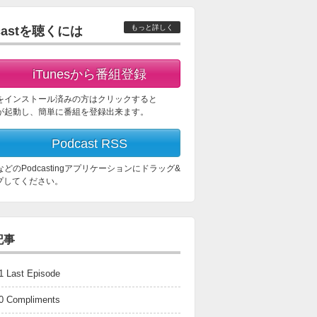
もっと詳しく
castを聴くには
iTunesから番組登録
esをインストール済みの方はクリックすると
esが起動し、簡単に番組を登録出来ます。
Podcast RSS
esなどのPodcastingアプリケーションにドラッグ&
プしてください。
記事
1 Last Episode
80 Compliments