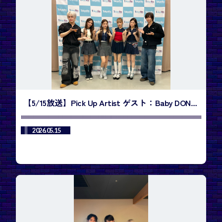
【5/15放送】Pick Up Artist ゲスト：Baby DONT
Cry・Miaさん、Kumiさん ／今週のランキング1
位は、BTS「SWIM」
2026.05.15