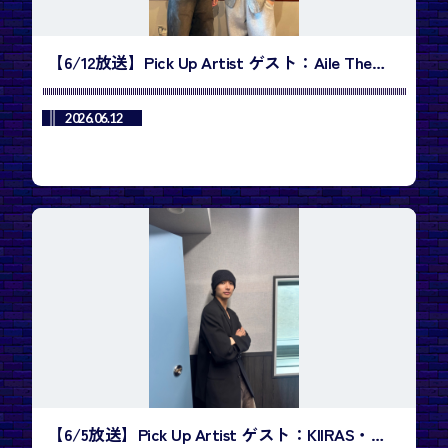
【6/12放送】Pick Up Artist ゲスト：Aile The
Shotaさん／今週のランキング1位は、
TREASURE「IF I」
2026.06.12
【6/5放送】Pick Up Artist ゲスト：KIIRAS・