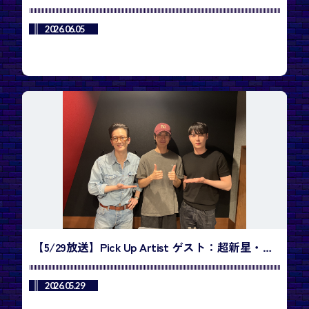
Kurumiさん、Harinさん／今週のランキング1位
は、BTS「SWIM」
2026.06.05
【5/29放送】Pick Up Artist ゲスト：超新星・
KwangSooさん、JiHyukさん／今週のランキング
1位は、SHOWNU X HYUNGWON「Do You Love
2026.05.29
Me」