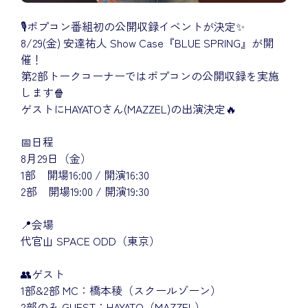
🎙️ポプコン番組初の公開収録イベントが決定✨
8/29(金) 安達祐人 Show Case『BLUE SPRING』が開
催！
第2部トークコーナーではポプコンの公開収録を実施
します🍿
ゲストにHAYATOさん(MAZZEL)の出演決定🔥
📅日程
8月29日（金）
1部 開場16:00 / 開演16:30
2部 開場19:00 / 開演19:30
📍会場
代官山 SPACE ODD（東京）
👥ゲスト
1部&2部 MC：橋本稜（スクールゾーン）
2部のみ GUEST：HAYATO（MAZZEL）