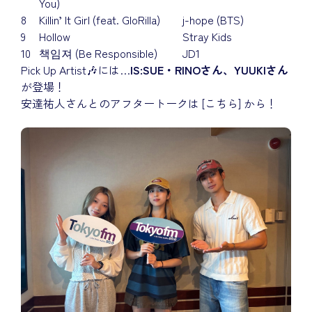
You)
8
Killin’ It Girl (feat. GloRilla)
j-hope (BTS)
9
Hollow
Stray Kids
10
책임져 (Be Responsible)
JD1
Pick Up Artist🎶には…
IS:SUE・RINOさん、YUUKIさん
が登場！
安達祐人さんとのアフタートークは
[こちら]
から！