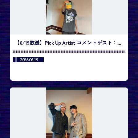
【6/19放送】Pick Up Artist コメントゲスト：
izna ／今週のランキング1位は、SHOWNU X
HYUNGWON「Do You Love Me」
2026.06.19