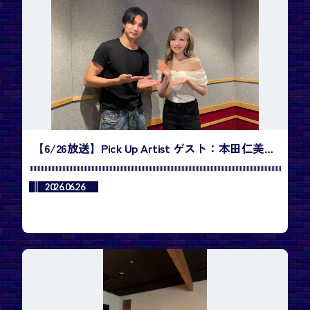
【6/26放送】Pick Up Artist ゲスト：本田仁美
／今週のランキング1位は、YESUNG - SUPER
JUNIOR「咲き誇る時を待つのは」
2026.06.26