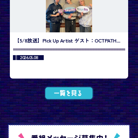
【5/8放送】Pick Up Artist ゲスト：OCTPATH・
小堀柊さん、西島蓮汰さん／今週のランキング1
位は、NEXZ「Mmchk」
2026.05.08
Tweets by popktop10friday