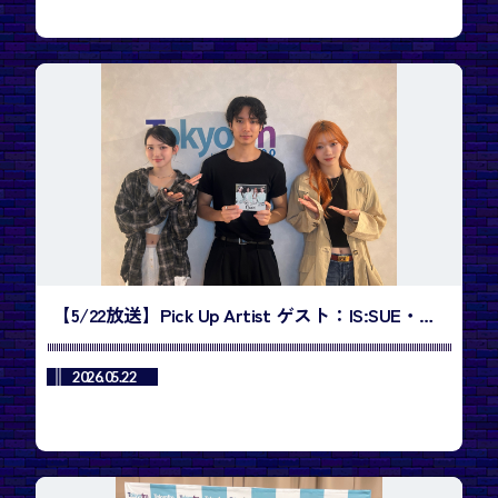
【5/22放送】Pick Up Artist ゲスト：IS:SUE・
RINOさん、NANOさん／今週のランキング1位
は、BTS「SWIM」
2026.05.22