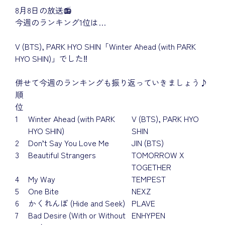
8月8日の放送📻
今週のランキング1位は…
V (BTS), PARK HYO SHIN「Winter Ahead (with PARK
HYO SHIN)」でした‼
併せて今週のランキングも振り返っていきましょう♪
順
位
1
Winter Ahead (with PARK
V (BTS), PARK HYO
HYO SHIN)
SHIN
2
Don’t Say You Love Me
JIN (BTS)
3
Beautiful Strangers
TOMORROW X
TOGETHER
4
My Way
TEMPEST
5
One Bite
NEXZ
6
かくれんぼ (Hide and Seek)
PLAVE
7
Bad Desire (With or Without
ENHYPEN