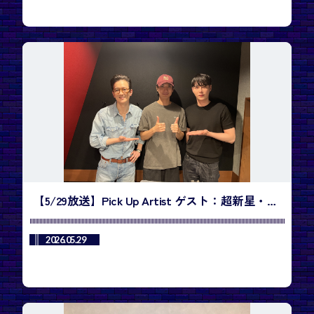
【5/29放送】Pick Up Artist ゲスト：超新星・
KwangSooさん、JiHyukさん／今週のランキング
1位は、SHOWNU X HYUNGWON「Do You Love
2026.05.29
Me」