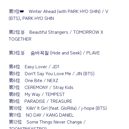
第1位👑 Winter Ahead (with PARK HYO SHIN) / V
(BTS), PARK HYO SHIN
第2位🥈 Beautiful Strangers / TOMORROW X
TOGETHER
第3位🥉 숨바꼭질 (Hide and Seek) / PLAVE
第4位 Easy Lover / JD1
第5位 Don’t Say You Love Me / JIN (BTS)
第6位 One Bite / NEXZ
第7位 CEREMONY / Stray Kids
第8位 My Way / TEMPEST
第9位 PARADISE / TREASURE
第10位 Killin’ It Girl (feat. GloRilla) / j-hope (BTS)
第11位 NO DAY / KANG DANIEL
第12位 Some Things Never Change /
ZOONIZINI(ASTRO)