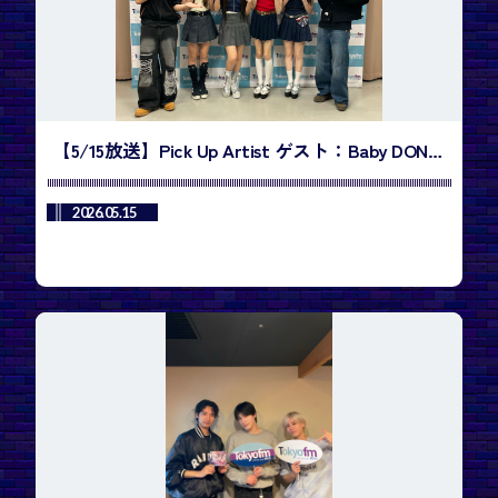
【5/15放送】Pick Up Artist ゲスト：Baby DONT
Cry・Miaさん、Kumiさん ／今週のランキング1
位は、BTS「SWIM」
2026.05.15