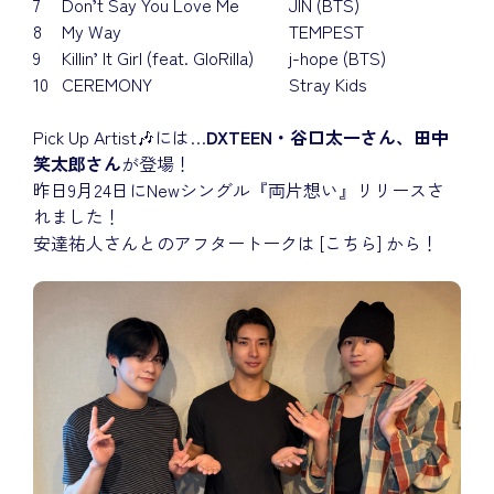
7
Don’t Say You Love Me
JIN (BTS)
8
My Way
TEMPEST
9
Killin’ It Girl (feat. GloRilla)
j-hope (BTS)
10
CEREMONY
Stray Kids
Pick Up Artist🎶には…
DXTEEN・谷口太一さん、田中
笑太郎さん
が登場！
昨日9月24日にNewシングル『両片想い』リリースさ
れました！
安達祐人さんとのアフタートークは
[こちら]
から！