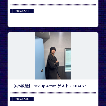
Shotaさん／今週のランキング1位は、
TREASURE「IF I」
2026.06.12
【6/5放送】Pick Up Artist ゲスト：KIIRAS・
Kurumiさん、Harinさん／今週のランキング1位
は、BTS「SWIM」
2026.06.05