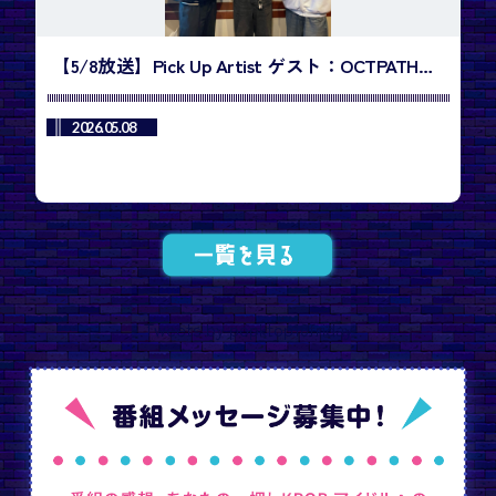
【5/8放送】Pick Up Artist ゲスト：OCTPATH・
小堀柊さん、西島蓮汰さん／今週のランキング1
位は、NEXZ「Mmchk」
2026.05.08
Tweets by popktop10friday