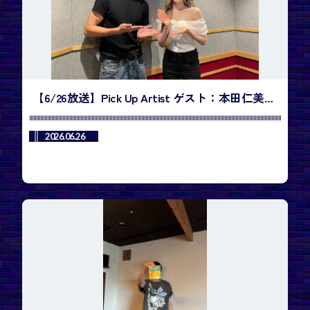
【6/26放送】Pick Up Artist ゲスト：本田仁美
／今週のランキング1位は、YESUNG - SUPER
JUNIOR「咲き誇る時を待つのは」
2026.06.26