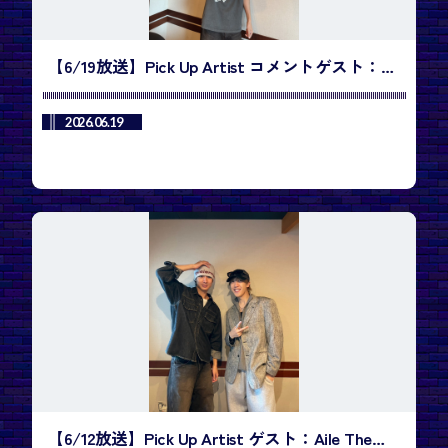
【6/19放送】Pick Up Artist コメントゲスト：
izna ／今週のランキング1位は、SHOWNU X
HYUNGWON「Do You Love Me」
2026.06.19
【6/12放送】Pick Up Artist ゲスト：Aile The