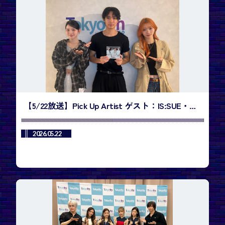
【5/22放送】Pick Up Artist ゲスト：IS:SUE・
RINOさん、NANOさん／今週のランキング1位
は、BTS「SWIM」
2026.05.22