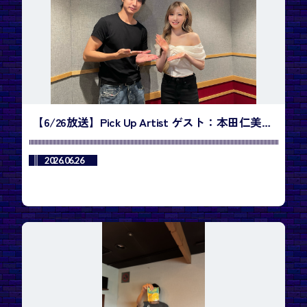
【6/26放送】Pick Up Artist ゲスト：本田仁美
／今週のランキング1位は、YESUNG - SUPER
JUNIOR「咲き誇る時を待つのは」
2026.06.26