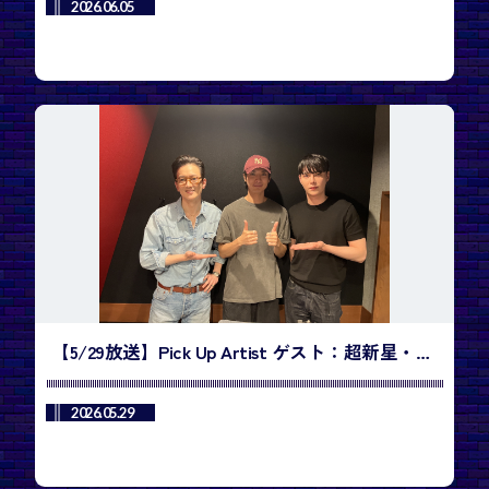
は、BTS「SWIM」
2026.06.05
【5/29放送】Pick Up Artist ゲスト：超新星・
KwangSooさん、JiHyukさん／今週のランキング
1位は、SHOWNU X HYUNGWON「Do You Love
2026.05.29
Me」