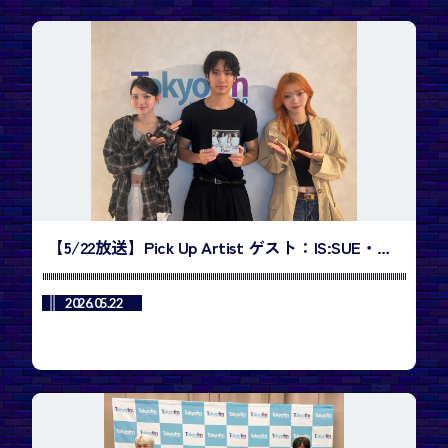
【5/22放送】Pick Up Artist ゲスト：IS:SUE・
RINOさん、NANOさん／今週のランキング1位
は、BTS「SWIM」
2026.05.22