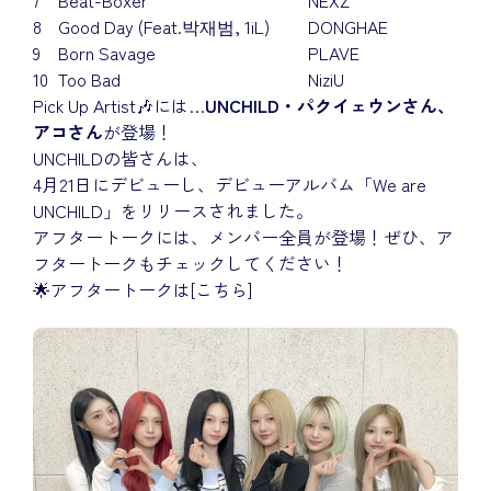
7
Beat-Boxer
NEXZ
8
Good Day (Feat.박재범, 1iL)
DONGHAE
9
Born Savage
PLAVE
10
Too Bad
NiziU
Pick Up Artist🎶には…
UNCHILD・パクイェウンさん、
アコさん
が登場！
UNCHILDの皆さんは、
4月21日にデビューし、デビューアルバム「We are
UNCHILD」をリリースされました。
アフタートークには、メンバー全員が登場！ぜひ、ア
フタートークもチェックしてください！
🌟アフタートークは
[こちら]