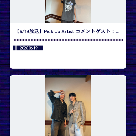
【6/19放送】Pick Up Artist コメントゲスト：
izna ／今週のランキング1位は、SHOWNU X
HYUNGWON「Do You Love Me」
2026.06.19