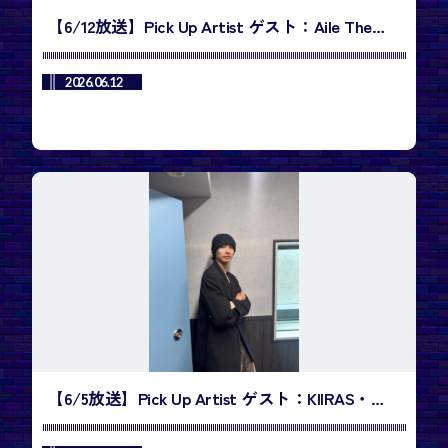
【6/12放送】Pick Up Artist ゲスト：Aile The
Shotaさん／今週のランキング1位は、
TREASURE「IF I」
2026.06.12
【6/5放送】Pick Up Artist ゲスト：KIIRAS・
Kurumiさん、Harinさん／今週のランキング1位