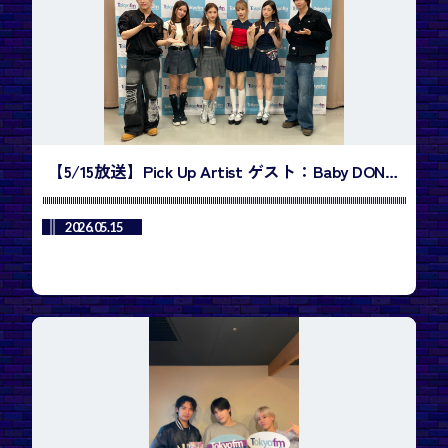
【5/15放送】Pick Up Artist ゲスト：Baby DONT
Cry・Miaさん、Kumiさん ／今週のランキング1
位は、BTS「SWIM」
2026.05.15