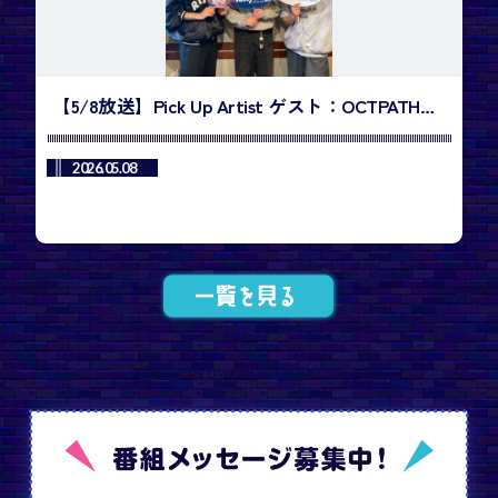
【5/8放送】Pick Up Artist ゲスト：OCTPATH・
小堀柊さん、西島蓮汰さん／今週のランキング1
位は、NEXZ「Mmchk」
2026.05.08
Tweets by popktop10friday