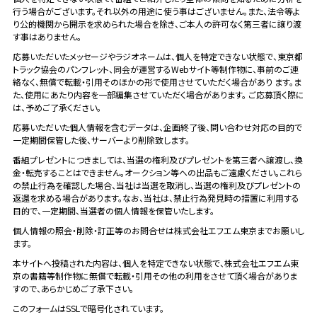
行う場合がございます。それ以外の用途に使う事はございません。また、法令等よ
り公的機関から開示を求められた場合を除き、ご本人の許可なく第三者に譲り渡
す事はありません。
応募いただいたメッセージやラジオネームは、個人を特定できない状態で、東京都
トラック協会のパンフレット、同会が運営するWebサイト等制作物に、事前のご連
絡なく、無償で転載・引用そのほかの形で使用させていただく場合があり ます。ま
た、使用にあたり内容を一部編集させていただく場合があります。 ご応募頂く際に
は、予めご了承ください。
応募いただいた個人情報を含むデータは、企画終了後、問い合わせ対応の目的で
一定期間保管した後、サーバーより削除致します。
番組プレゼントにつきましては、当選の権利及びプレゼントを第三者へ譲渡し、換
金・転売することはできません。オークション等への出品もご遠慮ください。これら
の禁止行為を確認した場合、当社は当選を取消し、当選の権利及びプレゼントの
返還を求める場合があります。なお、当社は、禁止行為発見時の措置に利用する
目的で、一定期間、当選者の個人情報を保管いたします。
個人情報の照会・削除・訂正等のお問合せは株式会社エフエム東京までお願いし
ます。
本サイトへ投稿された内容は、個人を特定できない状態で、株式会社エフエム東
京の書籍等制作物に無償で転載・引用その他の利用をさせて頂く場合がありま
すので、あらかじめご了承下さい。
このフォームはSSLで暗号化されています。