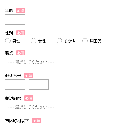
年齢
必須
性別
必須
男性
女性
その他
無回答
職業
必須
郵便番号
必須
-
都道府県
必須
市区町村以下
必須