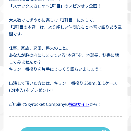
「スナックスカロケ～1軒目」のスピンオフ企画！
大人数でにぎやかに楽しむ「1軒目」に対して、
「2軒目の本音」は、より親しい仲間たちと本音で語りあう空
間です。
仕事、家族、恋愛、将来のこと。
あなたが胸の内にしまっている“本音”を、本部長、秘書に話
してみませんか？
キリン一番搾りを片手にじっくり語らいましょう！
出演して頂いた方には、キリン 一番搾り 350ml 缶 1ケース
(24本入) をプレゼント!!
ご応募はSkyrocket Companyの
特設サイト
から！