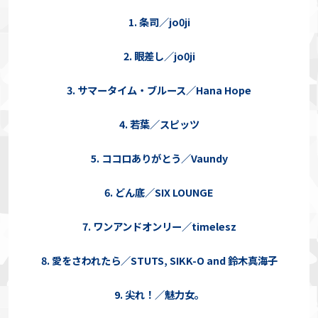
1. 条司／jo0ji
2. 眼差し／jo0ji
3. サマータイム・ブルース／Hana Hope
4. 若葉／スピッツ
5. ココロありがとう／Vaundy
6. どん底／SIX LOUNGE
7. ワンアンドオンリー／timelesz
8. 愛をさわれたら／STUTS, SIKK-O and 鈴木真海子
9. 尖れ！／魅力女。