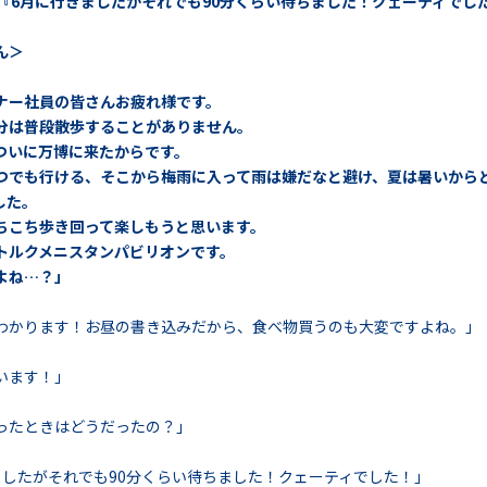
『6月に行きましたがそれでも90分くらい待ちました！クェーティでし
ん＞
ナー社員の皆さんお疲れ様です。
分は普段散歩することがありません。
ついに万博に来たからです。
つでも行ける、そこから梅雨に入って雨は嫌だなと避け、夏は暑いから
した。
ちこち歩き回って楽しもうと思います。
トルクメニスタンパビリオンです。
よね…？」
わかります！お昼の書き込みだから、食べ物買うのも大変ですよね。」
います！」
ったときはどうだったの？」
ましたがそれでも90分くらい待ちました！クェーティでした！」