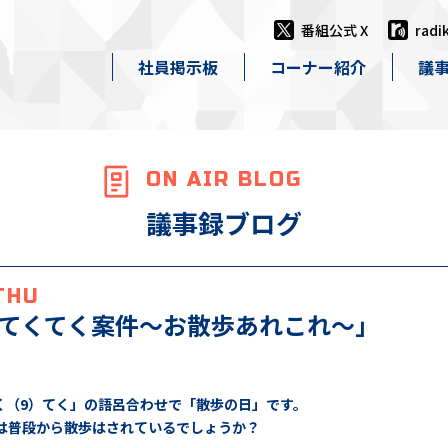
番組公式 X
rad
社員掲示板
コーナー紹介
議
ON AIR BLOG
議事録ブログ
 THU
てくてく案件〜お散歩あれこれ〜」
）く（9）てく」の語呂合わせで「散歩の日」です。
は普段から散歩はされているでしょうか？