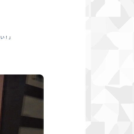
ない！」
」