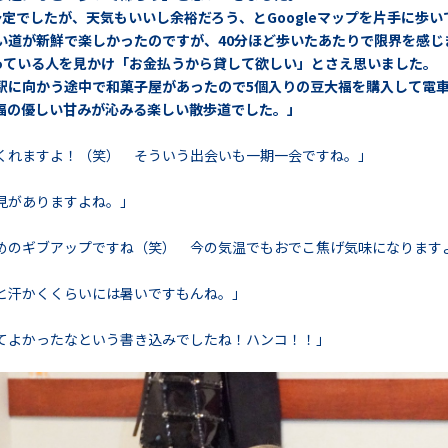
定でしたが、天気もいいし余裕だろう、とGoogleマップを片手に歩い
い道が新鮮で楽しかったのですが、40分ほど歩いたあたりで限界を感じ
乗っている人を見かけ「お金払うから貸して欲しい」とさえ思いました。
駅に向かう途中で和菓子屋があったので5個入りの豆大福を購入して電
福の優しい甘みが沁みる楽しい散歩道でした。」
くれますよ！（笑） そういう出会いも一期一会ですね。」
見がありますよね。」
めのギブアップですね（笑） 今の気温でもおでこ焦げ気味になります
と汗かくくらいには暑いですもんね。」
てよかったなという書き込みでしたね！ハンコ！！」