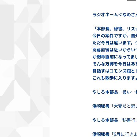
──
ラジオネーム＜なのさ
「本部長、秘書、リス
今日の案件ですが、自
ただ今日は違います。
開幕直後は近いからい
か閉幕直前になってま
そんな万博を今日はあ
目指すはコモンズ館と
これも散歩に入ります
やしろ本部長
「暑い…
浜崎秘書
「大変だと思
やしろ本部長
「秘書行
浜崎秘書
「6月に行き