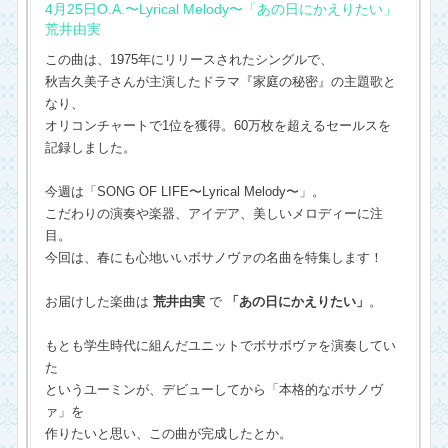
4月25日O.A.〜Lyrical Melody〜「あの日にかえりたい」
荒井由実
この曲は、1975年にリリースされたシングルで、
秋吉久美子さんが主演したドラマ『家庭の秘密』の主題歌と
なり、
オリコンチャートで1位を獲得。60万枚を超えるセールスを
記録しました。
今週は「SONG OF LIFE〜Lyrical Melody〜」。
こだわりの演奏や楽器、アイデア、美しいメロディーに注
目。
今回は、春にも心地いいボサノヴァの名曲を特集します！
お届けした楽曲は
荒井由実
で
「あの日にかえりたい」
。
もとも学生時代に組んだユニットでボサボヴァを演奏してい
た
というユーミンが、デビューしてから「本格的なボサノヴ
ァ」を
作りたいと思い、この曲が完成したとか。