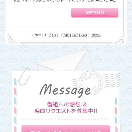
トルで イギリスのロックバンド「ザ・ポリス」のベース・ボー...
«Prev ||
1
|
2
|
3
| ...|
746
|
747
|
748
| |
Next»