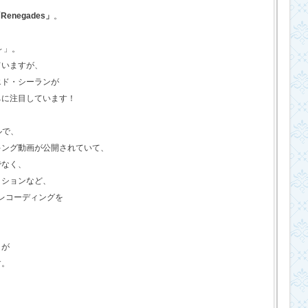
Renegades」
。
o～」。
ていますが、
エド・シーランが
ちに注目しています！
ルで、
キング動画が公開されていて、
でなく、
クションなど、
のレコーディングを
さが
す。