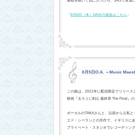
番組を聴いて気に入ったら、SNSで友達
「
8月6日（木）OA分の放送はこちら
」
8月5日O.A. ～Music Mae
この曲は、2021年に配信限定でリリー
映画『るろうに剣心 最終章 The Fina
ボーカルのTAKAさんと、以前から公私
エド・シーランとの共作で、イギリスに
プライベート・スタジオでレコーディン