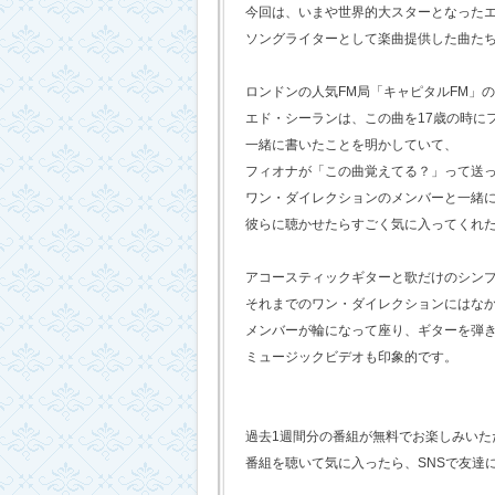
今回は、いまや世界的大スターとなった
ソングライターとして楽曲提供した曲た
ロンドンの人気FM局「キャピタルFM」
エド・シーランは、この曲を17歳の時に
一緒に書いたことを明かしていて、
フィオナが「この曲覚えてる？」って送
ワン・ダイレクションのメンバーと一緒
彼らに聴かせたらすごく気に入ってくれ
アコースティックギターと歌だけのシン
それまでのワン・ダイレクションにはな
メンバーが輪になって座り、ギターを弾
ミュージックビデオも印象的です。
過去1週間分の番組が無料でお楽しみいただけ
番組を聴いて気に入ったら、SNSで友達