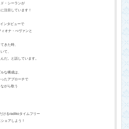
エド・シーランが
ちに注目しています！
のインタビューで
フィオナ・べヴァンと
ってきた時、
にいて、
たんだ。と話しています。
プルな構成は、
かったアプローチで
きながら歌う
るradikoタイムフリー
にシェアしよう！