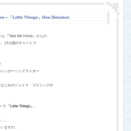
o～「Little Things」One Direction
『Take Me Home』からの
、13カ国のチャートで
で、
のシンガーソングライター
おなじみのジェイク・ゴスリングが
ン
で
「Little Things」
。
o～」。
ていますが、