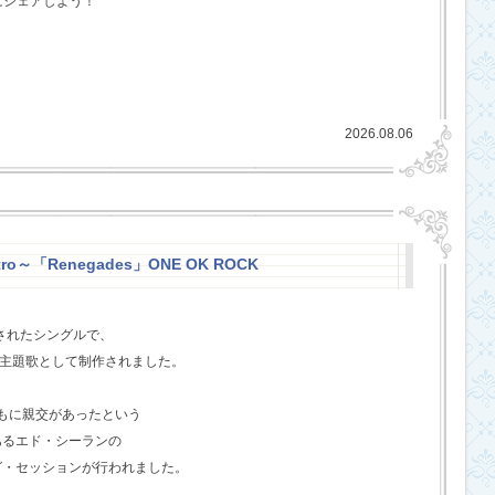
にシェアしよう！
2026.08.06
stro～「Renegades」ONE OK ROCK
スされたシングルで、
l』の主題歌として制作されました。
ともに親交があったという
あるエド・シーランの
グ・セッションが行われました。