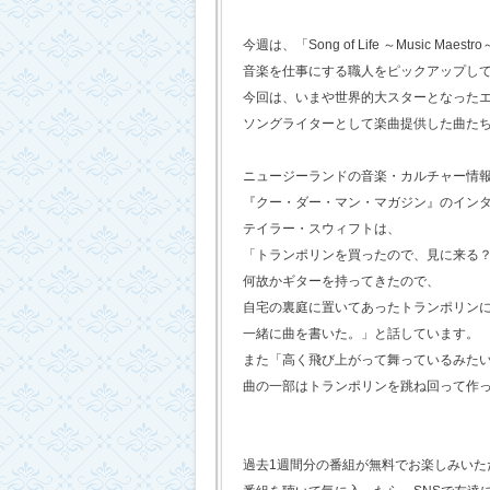
今週は、「Song of Life ～Music Maestr
音楽を仕事にする職人をピックアップし
今回は、いまや世界的大スターとなった
ソングライターとして楽曲提供した曲た
ニュージーランドの音楽・カルチャー情
『クー・ダー・マン・マガジン』のイン
テイラー・スウィフトは、
「トランポリンを買ったので、見に来る
何故かギターを持ってきたので、
自宅の裏庭に置いてあったトランポリン
一緒に曲を書いた。」と話しています。
また「高く飛び上がって舞っているみた
曲の一部はトランポリンを跳ね回って作
過去1週間分の番組が無料でお楽しみいただけ