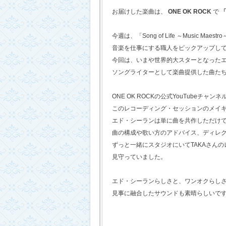
お届けした楽曲は、
ONE OK ROCK
で
「
今週は、「Song of Life ～Music Maestr
音楽を仕事にする職人をピックアップし
今回は、いまや世界的大スターとなった
ソングライターとして楽曲提供した曲た
ONE OK ROCKの公式YouTubeチャンネ
このレコーディング・セッションのメイ
エド・シーランは単に曲を共作しただけ
曲の構成や歌い方のアドバイス、ディレ
ずっと一緒にスタジオにいてTAKAさん
見守っていました。
エド・シーランらしさと、ワンオクらし
見事に融合したサウンドも素晴らしいで