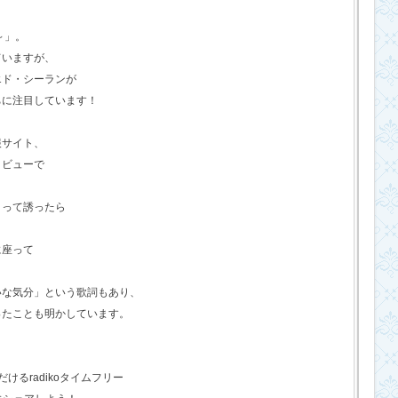
o～」。
ていますが、
エド・シーランが
ちに注目しています！
報サイト、
タビューで
？って誘ったら
に座って
いな気分」という歌詞もあり、
ったことも明かしています。
るradikoタイムフリー