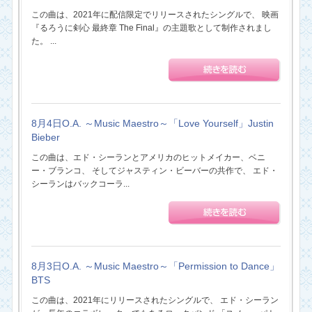
この曲は、2021年に配信限定でリリースされたシングルで、 映画
『るろうに剣心 最終章 The Final』の主題歌として制作されまし
た。 ...
8月4日O.A. ～Music Maestro～「Love Yourself」Justin
Bieber
この曲は、エド・シーランとアメリカのヒットメイカー、ベニ
ー・ブランコ、 そしてジャスティン・ビーバーの共作で、 エド・
シーランはバックコーラ...
8月3日O.A. ～Music Maestro～「Permission to Dance」
BTS
この曲は、2021年にリリースされたシングルで、 エド・シーラン