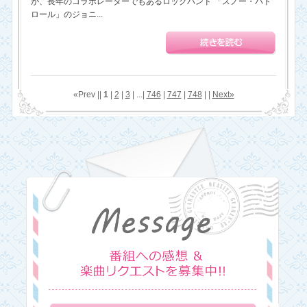
が、長年のコラボレーターでもあるロックバンド 「スノー・パト
ロール」のジョニ...
«Prev ||
1
|
2
|
3
| ...|
746
|
747
|
748
| |
Next»