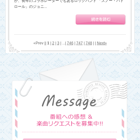
が、長年のコラボレーターでもあるロックバンド 「スノー・パト
ロール」のジョニ...
«Prev ||
1
|
2
|
3
| ...|
746
|
747
|
748
| |
Next»