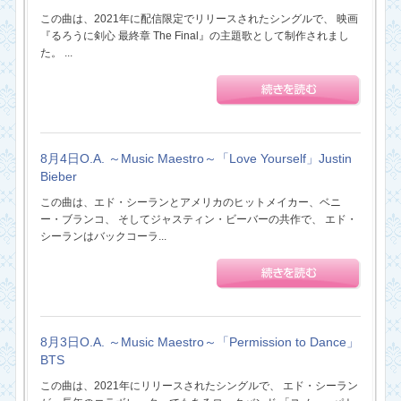
この曲は、2021年に配信限定でリリースされたシングルで、 映画
『るろうに剣心 最終章 The Final』の主題歌として制作されまし
た。 ...
8月4日O.A. ～Music Maestro～「Love Yourself」Justin
Bieber
この曲は、エド・シーランとアメリカのヒットメイカー、ベニ
ー・ブランコ、 そしてジャスティン・ビーバーの共作で、 エド・
シーランはバックコーラ...
8月3日O.A. ～Music Maestro～「Permission to Dance」
BTS
この曲は、2021年にリリースされたシングルで、 エド・シーラン