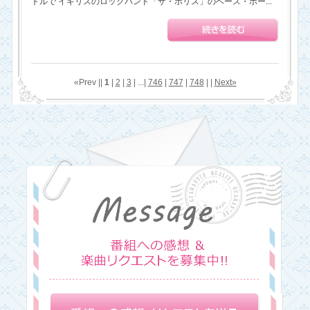
トルで イギリスのロックバンド「ザ・ポリス」のベース・ボー...
«Prev ||
1
|
2
|
3
| ...|
746
|
747
|
748
| |
Next»