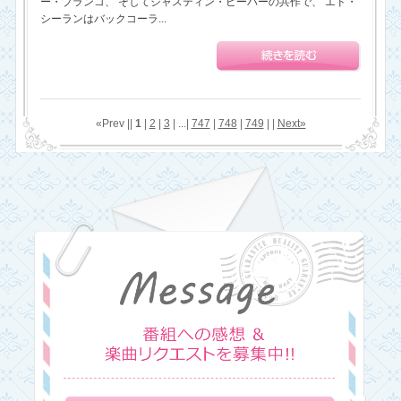
ー・ブランコ、 そしてジャスティン・ビーバーの共作で、 エド・
シーランはバックコーラ...
«Prev ||
1
|
2
|
3
| ...|
747
|
748
|
749
| |
Next»