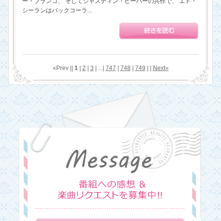
ー・ブランコ、 そしてジャスティン・ビーバーの共作で、 エド・
シーランはバックコーラ...
«Prev ||
1
|
2
|
3
| ...|
747
|
748
|
749
| |
Next»