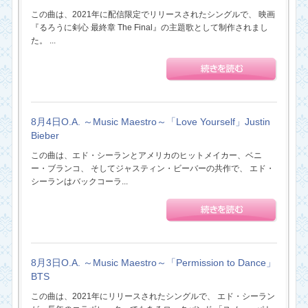
この曲は、2021年に配信限定でリリースされたシングルで、 映画
『るろうに剣心 最終章 The Final』の主題歌として制作されまし
た。 ...
8月4日O.A. ～Music Maestro～「Love Yourself」Justin
Bieber
この曲は、エド・シーランとアメリカのヒットメイカー、ベニ
ー・ブランコ、 そしてジャスティン・ビーバーの共作で、 エド・
シーランはバックコーラ...
8月3日O.A. ～Music Maestro～「Permission to Dance」
BTS
この曲は、2021年にリリースされたシングルで、 エド・シーラン