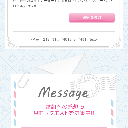
が、長年のコラボレーターでもあるロックバンド 「スノー・パト
ロール」のジョニ...
«Prev ||
1
|
2
|
3
| ...|
746
|
747
|
748
| |
Next»