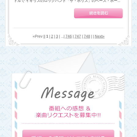
トルで イギリスのロックバンド「ザ・ポリス」のベース・ボー...
«Prev ||
1
|
2
|
3
| ...|
746
|
747
|
748
| |
Next»