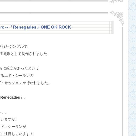
stro～「Renegades」ONE OK ROCK
スされたシングルで、
l』の主題歌として制作されました。
ともに親交があったという
あるエド・シーランの
グ・セッションが行われました。
Renegades」
。
o～」。
ていますが、
エド・シーランが
ちに注目しています！