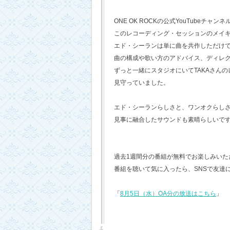
ONE OK ROCKの公式YouTubeチャンネ
このレコーディング・セッションのメイ
エド・シーランは単に曲を共作しただけ
曲の構成や歌い方のアドバイス、ディレ
ずっと一緒にスタジオにいてTAKAさん
見守っていました。
エド・シーランらしさと、ワンオクらし
見事に融合したサウンドも素晴らしいで
過去1週間分の番組が無料でお楽しみいただけ
番組を聴いて気に入ったら、SNSで友達
「
8月5日（水）OA分の放送はこちら
」