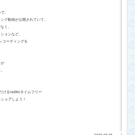
ルで、
キング動画が公開されていて、
でなく、
クションなど、
のレコーディングを
さが
す。
るradikoタイムフリー
にシェアしよう！