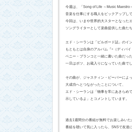
今週は、「Song of Life ～Music Maestr
音楽を仕事にする職人をピックアップし
今回は、いまや世界的大スターとなった
ソングライターとして楽曲提供した曲た
エド・シーランは「ビルボード誌」のイ
もともとは自身のアルバム『÷（ディバイ
ベニー・ブランコと一緒に書いた曲だっ
一旦はボツ、お蔵入りになっていた曲で
その曲が、ジャスティン・ビーバーによ
大成功へとつながったことについて、
エド・シーランは「物事を常にあきらめ
示しているよ」とコメントしています。
過去1週間分の番組が無料でお楽しみいただけ
番組を聴いて気に入ったら、SNSで友達