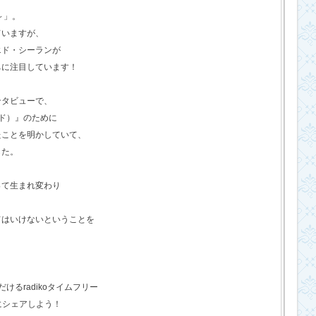
o～」。
ていますが、
エド・シーランが
ちに注目しています！
ンタビューで、
ド）』のために
たことを明かしていて、
した。
って生まれ変わり
てはいけないということを
るradikoタイムフリー
にシェアしよう！