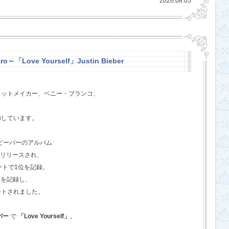
2026.08.05
ro～「Love Yourself」Justin Bieber
ヒットメイカー、ベニー・ブランコ、
、
加しています。
・ビーバーのアルバム
てリリースされ、
ートで1位を記録。
位を記録し、
ートされました。
バー
で
「Love Yourself」
。