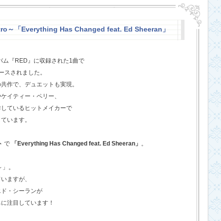
o～「Everything Has Changed feat. Ed Sheeran」
バム『RED』に収録された1曲で
ースされました。
の共作で、デュエットも実現。
やケイティー・ペリー、
作しているヒットメイカーで
しています。
ト
で
「Everything Has Changed feat. Ed Sheeran」
。
o～」。
ていますが、
エド・シーランが
ちに注目しています！