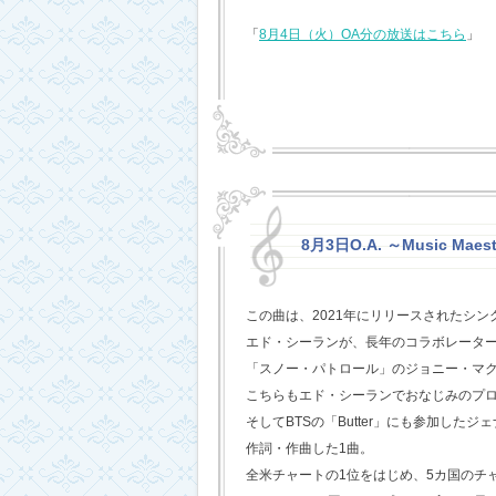
「
8月4日（火）OA分の放送はこちら
」
8月3日O.A. ～Music Maest
この曲は、2021年にリリースされたシン
エド・シーランが、長年のコラボレータ
「スノー・パトロール」のジョニー・マ
こちらもエド・シーランでおなじみのプ
そしてBTSの「Butter」にも参加した
作詞・作曲した1曲。
全米チャートの1位をはじめ、5カ国のチ