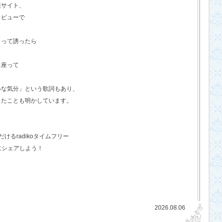
報サイト、
タビューで
？って誘ったら
に座って
いな気分」という歌詞もあり、
ったことも明かしています。
るradikoタイムフリー
にシェアしよう！
2026.08.06