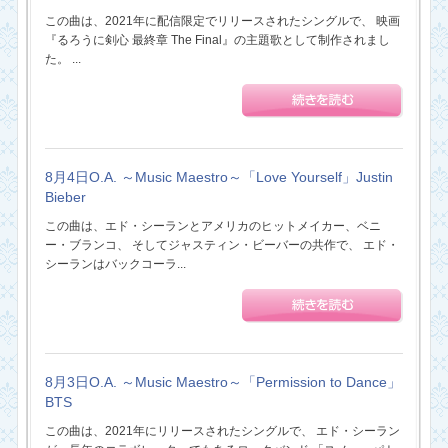
この曲は、2021年に配信限定でリリースされたシングルで、 映画
『るろうに剣心 最終章 The Final』の主題歌として制作されまし
た。 ...
8月4日O.A. ～Music Maestro～「Love Yourself」Justin
Bieber
この曲は、エド・シーランとアメリカのヒットメイカー、ベニ
ー・ブランコ、 そしてジャスティン・ビーバーの共作で、 エド・
シーランはバックコーラ...
8月3日O.A. ～Music Maestro～「Permission to Dance」
BTS
この曲は、2021年にリリースされたシングルで、 エド・シーラン