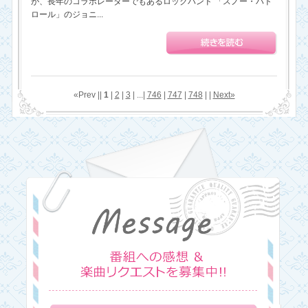
が、長年のコラボレーターでもあるロックバンド 「スノー・パト
ロール」のジョニ...
«Prev ||
1
|
2
|
3
| ...|
746
|
747
|
748
| |
Next»