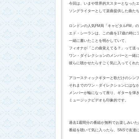
今回は、いまや世界的大スターとなった
ソングライターとして楽曲提供した曲た
ロンドンの人気FM局「キャピタルFM」
エド・シーランは、この曲を17歳の時に
一緒に書いたことを明かしていて、
フィオナが「この曲覚えてる？」って送
ワン・ダイレクションのメンバーと一緒
彼らに聴かせたらすごく気に入ってくれ
アコースティックギターと歌だけのシン
それまでのワン・ダイレクションにはな
メンバーが輪になって座り、ギターを弾
ミュージックビデオも印象的です。
過去1週間分の番組が無料でお楽しみいただけ
番組を聴いて気に入ったら、SNSで友達