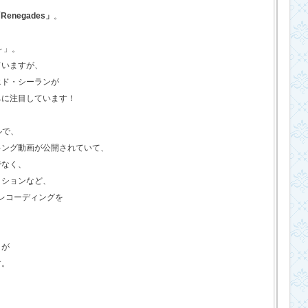
Renegades」
。
o～」。
ていますが、
エド・シーランが
ちに注目しています！
ルで、
キング動画が公開されていて、
でなく、
クションなど、
のレコーディングを
さが
す。