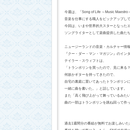
今週は、「Song of Life ～Music Maestr
音楽を仕事にする職人をピックアップし
今回は、いまや世界的大スターとなった
ソングライターとして楽曲提供した曲た
ニュージーランドの音楽・カルチャー情
『クー・ダー・マン・マガジン』のイン
テイラー・スウィフトは、
「トランポリンを買ったので、見に来る
何故かギターを持ってきたので、
自宅の裏庭に置いてあったトランポリン
一緒に曲を書いた。」と話しています。
また「高く飛び上がって舞っているみた
曲の一部はトランポリンを跳ね回って作
過去1週間分の番組が無料でお楽しみいただけ