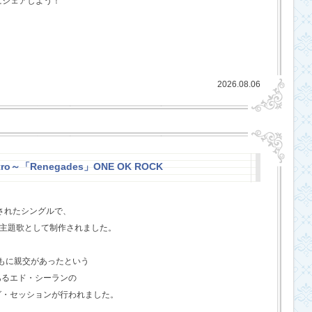
にシェアしよう！
2026.08.06
stro～「Renegades」ONE OK ROCK
スされたシングルで、
l』の主題歌として制作されました。
ともに親交があったという
あるエド・シーランの
グ・セッションが行われました。