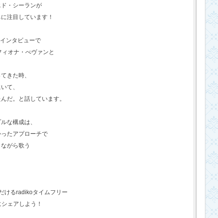
エド・シーランが
ちに注目しています！
のインタビューで
フィオナ・べヴァンと
ってきた時、
にいて、
たんだ。と話しています。
プルな構成は、
かったアプローチで
きながら歌う
るradikoタイムフリー
にシェアしよう！