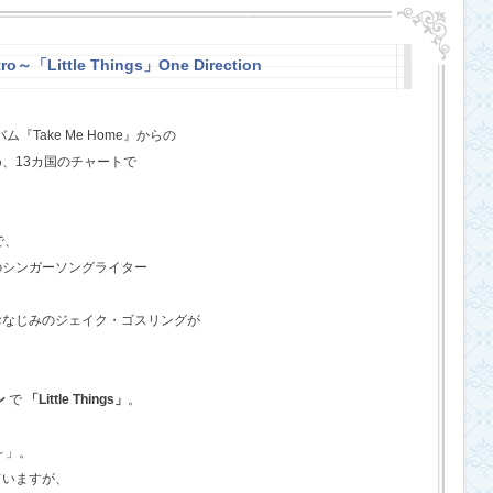
o～「Little Things」One Direction
『Take Me Home』からの
、13カ国のチャートで
で、
のシンガーソングライター
おなじみのジェイク・ゴスリングが
ン
で
「Little Things」
。
o～」。
ていますが、