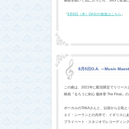
番組を聴いて気に入ったら、SNSで友達
「
8月6日（木）OA分の放送はこちら
」
8月5日O.A. ～Music Mae
この曲は、2021年に配信限定でリリー
映画『るろうに剣心 最終章 The Fina
ボーカルのTAKAさんと、以前から公私
エド・シーランとの共作で、イギリスに
プライベート・スタジオでレコーディン