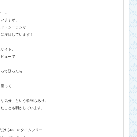
o～」。
ていますが、
エド・シーランが
ちに注目しています！
報サイト、
タビューで
？って誘ったら
に座って
いな気分」という歌詞もあり、
ったことも明かしています。
るradikoタイムフリー