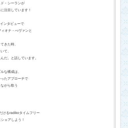
エド・シーランが
ちに注目しています！
のインタビューで
フィオナ・べヴァンと
ってきた時、
にいて、
たんだ。と話しています。
プルな構成は、
かったアプローチで
きながら歌う
るradikoタイムフリー
にシェアしよう！