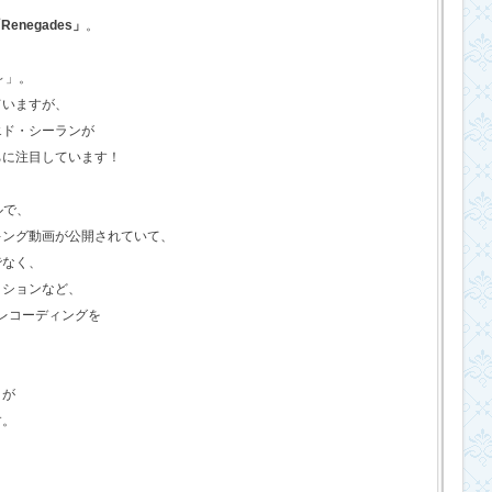
Renegades」
。
o～」。
ていますが、
エド・シーランが
ちに注目しています！
ルで、
キング動画が公開されていて、
でなく、
クションなど、
のレコーディングを
さが
す。