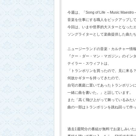
今週は、「Song of Life ～Music Maestr
音楽を仕事にする職人をピックアップし
今回は、いまや世界的大スターとなった
ソングライターとして楽曲提供した曲た
ニュージーランドの音楽・カルチャー情
『クー・ダー・マン・マガジン』のイン
テイラー・スウィフトは、
「トランポリンを買ったので、見に来る
何故かギターを持ってきたので、
自宅の裏庭に置いてあったトランポリン
一緒に曲を書いた。」と話しています。
また「高く飛び上がって舞っているみた
曲の一部はトランポリンを跳ね回って作
過去1週間分の番組が無料でお楽しみいただけ