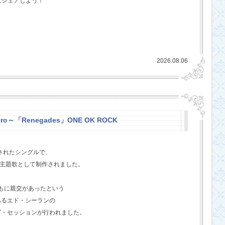
にシェアしよう！
2026.08.06
stro～「Renegades」ONE OK ROCK
スされたシングルで、
l』の主題歌として制作されました。
ともに親交があったという
あるエド・シーランの
グ・セッションが行われました。