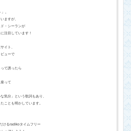
o～」。
ていますが、
エド・シーランが
ちに注目しています！
報サイト、
タビューで
？って誘ったら
に座って
いな気分」という歌詞もあり、
ったことも明かしています。
るradikoタイムフリー