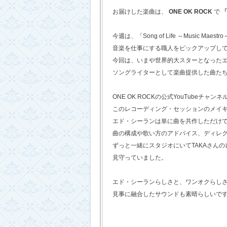
お届けした楽曲は、
ONE OK ROCK
で
「
今週は、「Song of Life ～Music Maestr
音楽を仕事にする職人をピックアップし
今回は、いまや世界的大スターとなった
ソングライターとして楽曲提供した曲た
ONE OK ROCKの公式YouTubeチャンネ
このレコーディング・セッションのメイ
エド・シーランは単に曲を共作しただけ
曲の構成や歌い方のアドバイス、ディレ
ずっと一緒にスタジオにいてTAKAさん
見守っていました。
エド・シーランらしさと、ワンオクらし
見事に融合したサウンドも素晴らしいで