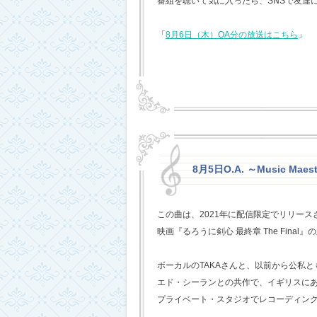
番組を聴いて気に入ったら、SNSで友達
「
8月6日（木）OA分の放送はこちら
」
8月5日O.A. ～Music Mae
この曲は、2021年に配信限定でリリー
映画『るろうに剣心 最終章 The Fina
ボーカルのTAKAさんと、以前から公私
エド・シーランとの共作で、イギリスに
プライベート・スタジオでレコーディン