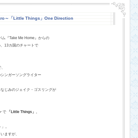
o～「Little Things」One Direction
『Take Me Home』からの
、13カ国のチャートで
で、
のシンガーソングライター
おなじみのジェイク・ゴスリングが
ン
で
「Little Things」
。
o～」。
ていますが、