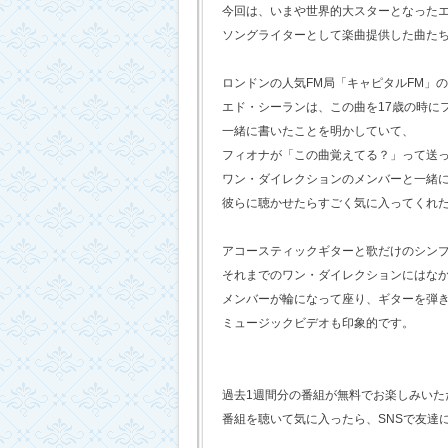
今回は、いまや世界的大スターとなった
ソングライターとして楽曲提供した曲た
ロンドンの人気FM局「キャピタルFM」
エド・シーランは、この曲を17歳の時に
一緒に書いたことを明かしていて、
フィオナが「この曲覚えてる？」って送
ワン・ダイレクションのメンバーと一緒
彼らに聴かせたらすごく気に入ってくれ
アコースティックギターと歌だけのシン
それまでのワン・ダイレクションにはな
メンバーが輪になって座り、ギターを弾
ミュージックビデオも印象的です。
過去1週間分の番組が無料でお楽しみいただけ
番組を聴いて気に入ったら、SNSで友達