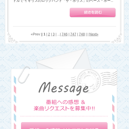
トルで イギリスのロックバンド「ザ・ポリス」のベース・ボー...
«Prev ||
1
|
2
|
3
| ...|
746
|
747
|
748
| |
Next»