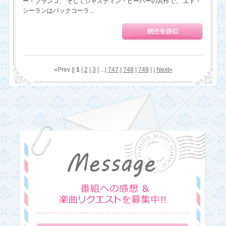
ー・ブランコ、 そしてジャスティン・ビーバーの共作で、 エド・
シーランはバックコーラ...
«Prev ||
1
|
2
|
3
| ...|
747
|
748
|
749
| |
Next»