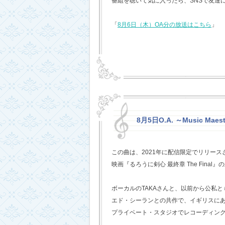
番組を聴いて気に入ったら、SNSで友達
「
8月6日（木）OA分の放送はこちら
」
8月5日O.A. ～Music Mae
この曲は、2021年に配信限定でリリー
映画『るろうに剣心 最終章 The Fina
ボーカルのTAKAさんと、以前から公私
エド・シーランとの共作で、イギリスに
プライベート・スタジオでレコーディン