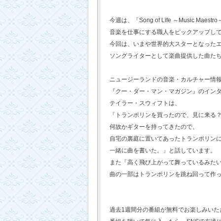
今週は、「Song of Life ～Music Maestr
音楽を仕事にする職人をピックアップし
今回は、いまや世界的大スターとなった
ソングライターとして楽曲提供した曲た
ニュージーランドの音楽・カルチャー情
『クー・ダー・マン・マガジン』のイン
テイラー・スウィフトは、
「トランポリンを買ったので、見に来る
何故かギターを持ってきたので、
自宅の裏庭に置いてあったトランポリン
一緒に曲を書いた。」と話しています。
また「高く飛び上がって舞っているみた
曲の一部はトランポリンを跳ね回って作
過去1週間分の番組が無料でお楽しみいただけ