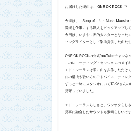
お届けした楽曲は、
ONE OK ROCK
で
「
今週は、「Song of Life ～Music Maestr
音楽を仕事にする職人をピックアップし
今回は、いまや世界的大スターとなった
ソングライターとして楽曲提供した曲た
ONE OK ROCKの公式YouTubeチャンネ
このレコーディング・セッションのメイ
エド・シーランは単に曲を共作しただけ
曲の構成や歌い方のアドバイス、ディレ
ずっと一緒にスタジオにいてTAKAさん
見守っていました。
エド・シーランらしさと、ワンオクらし
見事に融合したサウンドも素晴らしいで