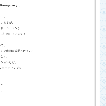
Renegades」
。
o～」。
ていますが、
エド・シーランが
ちに注目しています！
ルで、
キング動画が公開されていて、
でなく、
クションなど、
のレコーディングを
さが
す。