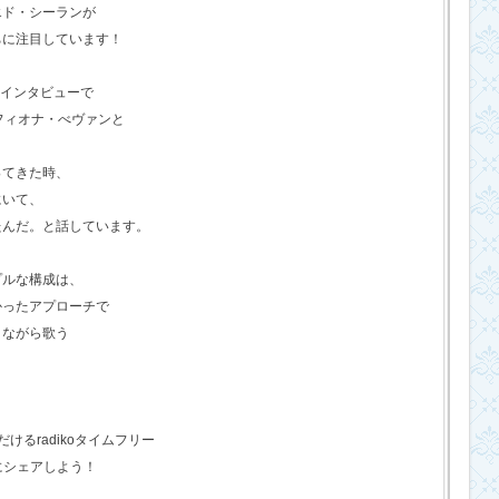
エド・シーランが
ちに注目しています！
のインタビューで
フィオナ・べヴァンと
ってきた時、
にいて、
たんだ。と話しています。
プルな構成は、
かったアプローチで
きながら歌う
るradikoタイムフリー
にシェアしよう！