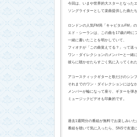
今回は、いまや世界的大スターとなった
ソングライターとして楽曲提供した曲た
ロンドンの人気FM局「キャピタルFM」
エド・シーランは、この曲を17歳の時に
一緒に書いたことを明かしていて、
フィオナが「この曲覚えてる？」って送
ワン・ダイレクションのメンバーと一緒
彼らに聴かせたらすごく気に入ってくれ
アコースティックギターと歌だけのシン
それまでのワン・ダイレクションにはな
メンバーが輪になって座り、ギターを弾
ミュージックビデオも印象的です。
過去1週間分の番組が無料でお楽しみいただけ
番組を聴いて気に入ったら、SNSで友達