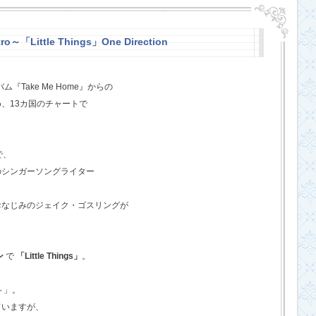
o～「Little Things」One Direction
『Take Me Home』からの
、13カ国のチャートで
で、
のシンガーソングライター
おなじみのジェイク・ゴスリングが
ン
で
「Little Things」
。
o～」。
ていますが、