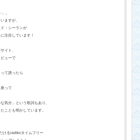
o～」。
ていますが、
エド・シーランが
ちに注目しています！
報サイト、
タビューで
？って誘ったら
に座って
いな気分」という歌詞もあり、
ったことも明かしています。
るradikoタイムフリー