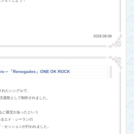
にシェアしよう！
2026.08.06
stro～「Renegades」ONE OK ROCK
スされたシングルで、
l』の主題歌として制作されました。
ともに親交があったという
あるエド・シーランの
グ・セッションが行われました。