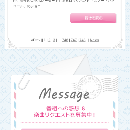
が、長年のコラボレーターでもあるロックバンド 「スノー・パト
ロール」のジョニ...
«Prev ||
1
|
2
|
3
| ...|
746
|
747
|
748
| |
Next»