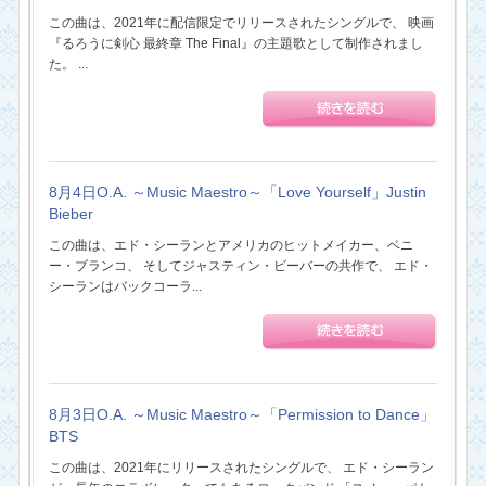
この曲は、2021年に配信限定でリリースされたシングルで、 映画
『るろうに剣心 最終章 The Final』の主題歌として制作されまし
た。 ...
8月4日O.A. ～Music Maestro～「Love Yourself」Justin
Bieber
この曲は、エド・シーランとアメリカのヒットメイカー、ベニ
ー・ブランコ、 そしてジャスティン・ビーバーの共作で、 エド・
シーランはバックコーラ...
8月3日O.A. ～Music Maestro～「Permission to Dance」
BTS
この曲は、2021年にリリースされたシングルで、 エド・シーラン