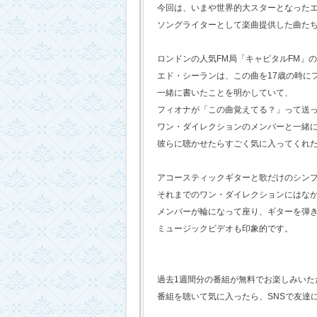
今回は、いまや世界的大スターとなった
ソングライターとして楽曲提供した曲た
ロンドンの人気FM局「キャピタルFM」
エド・シーランは、この曲を17歳の時に
一緒に書いたことを明かしていて、
フィオナが「この曲覚えてる？」って送
ワン・ダイレクションのメンバーと一緒
彼らに聴かせたらすごく気に入ってくれ
アコースティックギターと歌だけのシン
それまでのワン・ダイレクションにはな
メンバーが輪になって座り、ギターを弾
ミュージックビデオも印象的です。
過去1週間分の番組が無料でお楽しみいただけ
番組を聴いて気に入ったら、SNSで友達