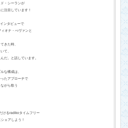
エド・シーランが
ちに注目しています！
のインタビューで
フィオナ・べヴァンと
ってきた時、
にいて、
たんだ。と話しています。
プルな構成は、
かったアプローチで
きながら歌う
るradikoタイムフリー
にシェアしよう！