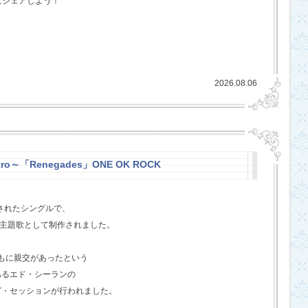
にシェアしよう！
2026.08.06
stro～「Renegades」ONE OK ROCK
スされたシングルで、
l』の主題歌として制作されました。
ともに親交があったという
あるエド・シーランの
グ・セッションが行われました。