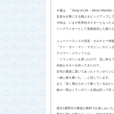
今週は、「Song of Life ～Music Maestr
音楽を仕事にする職人をピックアップし
今回は、いまや世界的大スターとなった
ソングライターとして楽曲提供した曲た
ニュージーランドの音楽・カルチャー情
『クー・ダー・マン・マガジン』のイン
テイラー・スウィフトは、
「トランポリンを買ったので、見に来る
何故かギターを持ってきたので、
自宅の裏庭に置いてあったトランポリン
一緒に曲を書いた。」と話しています。
また「高く飛び上がって舞っているみた
曲の一部はトランポリンを跳ね回って作
過去1週間分の番組が無料でお楽しみいただけ