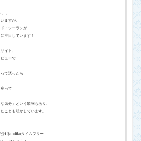
o～」。
ていますが、
エド・シーランが
ちに注目しています！
報サイト、
タビューで
？って誘ったら
に座って
いな気分」という歌詞もあり、
ったことも明かしています。
るradikoタイムフリー