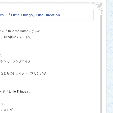
o～「Little Things」One Direction
『Take Me Home』からの
、13カ国のチャートで
で、
のシンガーソングライター
おなじみのジェイク・ゴスリングが
ン
で
「Little Things」
。
o～」。
ていますが、