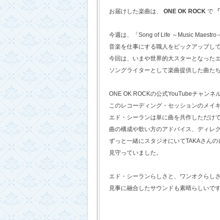
お届けした楽曲は、
ONE OK ROCK
で
「
今週は、「Song of Life ～Music Maestr
音楽を仕事にする職人をピックアップし
今回は、いまや世界的大スターとなった
ソングライターとして楽曲提供した曲た
ONE OK ROCKの公式YouTubeチャンネ
このレコーディング・セッションのメイ
エド・シーランは単に曲を共作しただけ
曲の構成や歌い方のアドバイス、ディレ
ずっと一緒にスタジオにいてTAKAさん
見守っていました。
エド・シーランらしさと、ワンオクらし
見事に融合したサウンドも素晴らしいで