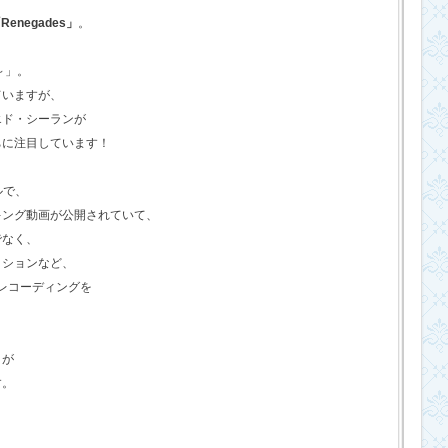
Renegades」
。
o～」。
ていますが、
エド・シーランが
ちに注目しています！
ルで、
キング動画が公開されていて、
でなく、
クションなど、
のレコーディングを
さが
す。