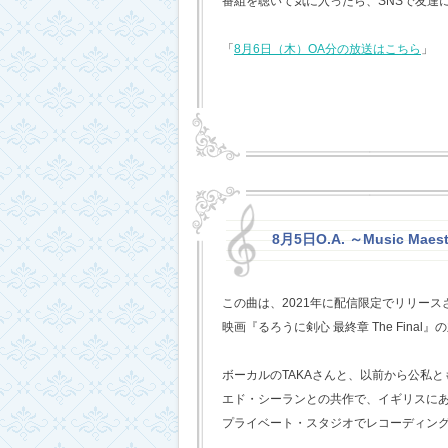
番組を聴いて気に入ったら、SNSで友達
「
8月6日（木）OA分の放送はこちら
」
8月5日O.A. ～Music Mae
この曲は、2021年に配信限定でリリー
映画『るろうに剣心 最終章 The Fina
ボーカルのTAKAさんと、以前から公私
エド・シーランとの共作で、イギリスに
プライベート・スタジオでレコーディン