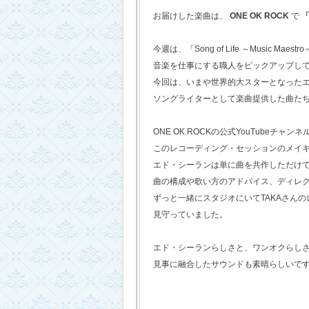
お届けした楽曲は、
ONE OK ROCK
で
「
今週は、「Song of Life ～Music Maestr
音楽を仕事にする職人をピックアップし
今回は、いまや世界的大スターとなった
ソングライターとして楽曲提供した曲た
ONE OK ROCKの公式YouTubeチャンネ
このレコーディング・セッションのメイ
エド・シーランは単に曲を共作しただけ
曲の構成や歌い方のアドバイス、ディレ
ずっと一緒にスタジオにいてTAKAさん
見守っていました。
エド・シーランらしさと、ワンオクらし
見事に融合したサウンドも素晴らしいで