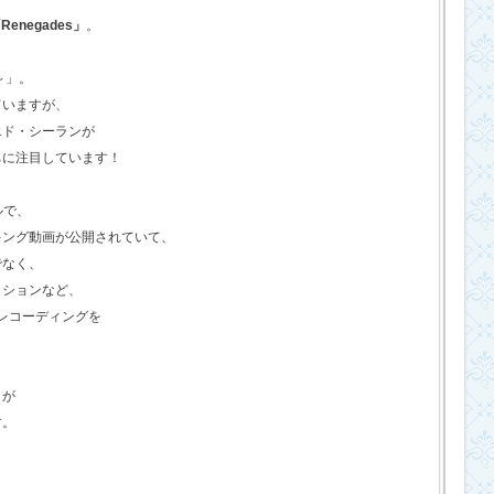
Renegades」
。
o～」。
ていますが、
エド・シーランが
ちに注目しています！
ルで、
キング動画が公開されていて、
でなく、
クションなど、
のレコーディングを
さが
す。