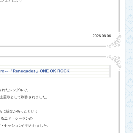
にシェアしよう！
2026.08.06
stro～「Renegades」ONE OK ROCK
スされたシングルで、
l』の主題歌として制作されました。
ともに親交があったという
あるエド・シーランの
グ・セッションが行われました。