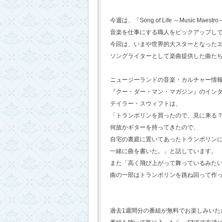
今週は、「Song of Life ～Music Maestr
音楽を仕事にする職人をピックアップし
今回は、いまや世界的大スターとなった
ソングライターとして楽曲提供した曲た
ニュージーランドの音楽・カルチャー情
『クー・ダー・マン・マガジン』のイン
テイラー・スウィフトは、
「トランポリンを買ったので、見に来る
何故かギターを持ってきたので、
自宅の裏庭に置いてあったトランポリン
一緒に曲を書いた。」と話しています。
また「高く飛び上がって舞っているみた
曲の一部はトランポリンを跳ね回って作
過去1週間分の番組が無料でお楽しみいただけ