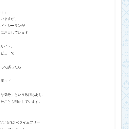
o～」。
ていますが、
エド・シーランが
ちに注目しています！
報サイト、
タビューで
？って誘ったら
に座って
いな気分」という歌詞もあり、
ったことも明かしています。
るradikoタイムフリー