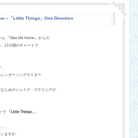
o～「Little Things」One Direction
『Take Me Home』からの
、13カ国のチャートで
で、
のシンガーソングライター
おなじみのジェイク・ゴスリングが
ン
で
「Little Things」
。
o～」。
ていますが、