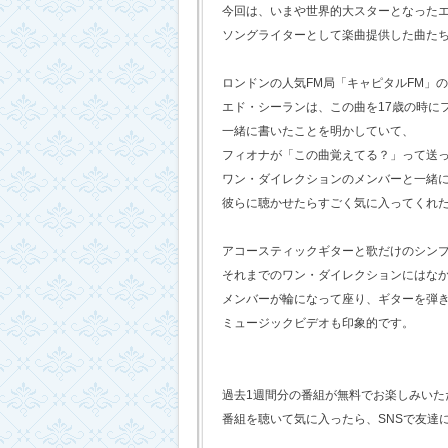
今回は、いまや世界的大スターとなった
ソングライターとして楽曲提供した曲た
ロンドンの人気FM局「キャピタルFM」
エド・シーランは、この曲を17歳の時に
一緒に書いたことを明かしていて、
フィオナが「この曲覚えてる？」って送
ワン・ダイレクションのメンバーと一緒
彼らに聴かせたらすごく気に入ってくれ
アコースティックギターと歌だけのシン
それまでのワン・ダイレクションにはな
メンバーが輪になって座り、ギターを弾
ミュージックビデオも印象的です。
過去1週間分の番組が無料でお楽しみいただけ
番組を聴いて気に入ったら、SNSで友達