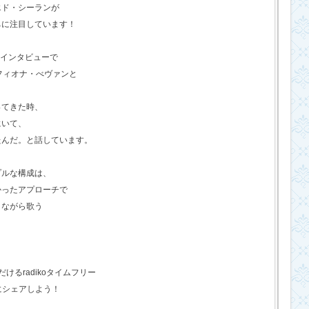
エド・シーランが
ちに注目しています！
のインタビューで
フィオナ・べヴァンと
ってきた時、
にいて、
たんだ。と話しています。
プルな構成は、
かったアプローチで
きながら歌う
るradikoタイムフリー
にシェアしよう！