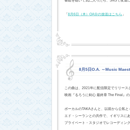
番組を聴いて気に入ったら、SNSで友達
「
8月6日（木）OA分の放送はこちら
」
8月5日O.A. ～Music Mae
この曲は、2021年に配信限定でリリー
映画『るろうに剣心 最終章 The Fina
ボーカルのTAKAさんと、以前から公私
エド・シーランとの共作で、イギリスに
プライベート・スタジオでレコーディン