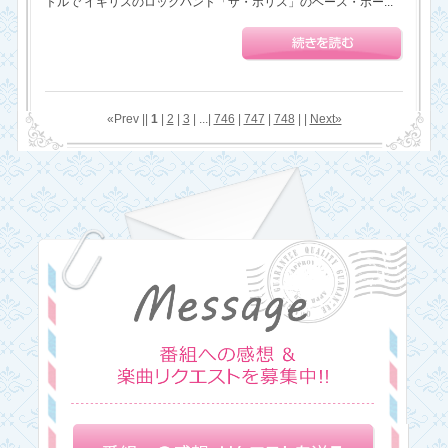
トルで イギリスのロックバンド「ザ・ポリス」のベース・ボー...
«Prev ||
1
|
2
|
3
| ...|
746
|
747
|
748
| |
Next»