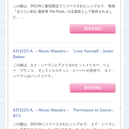
この曲は、2021年に配信限定でリリースされたシングルで、 映画
『るろうに剣心 最終章 The Final』の主題歌として制作されまし
た。 ...
8月4日O.A. ～Music Maestro～「Love Yourself」Justin
Bieber
この曲は、エド・シーランとアメリカのヒットメイカー、ベニ
ー・ブランコ、 そしてジャスティン・ビーバーの共作で、 エド・
シーランはバックコーラ...
8月3日O.A. ～Music Maestro～「Permission to Dance」
BTS
この曲は、2021年にリリースされたシングルで、 エド・シーラン