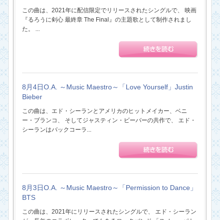
この曲は、2021年に配信限定でリリースされたシングルで、 映画
『るろうに剣心 最終章 The Final』の主題歌として制作されまし
た。 ...
8月4日O.A. ～Music Maestro～「Love Yourself」Justin
Bieber
この曲は、エド・シーランとアメリカのヒットメイカー、ベニ
ー・ブランコ、 そしてジャスティン・ビーバーの共作で、 エド・
シーランはバックコーラ...
8月3日O.A. ～Music Maestro～「Permission to Dance」
BTS
この曲は、2021年にリリースされたシングルで、 エド・シーラン