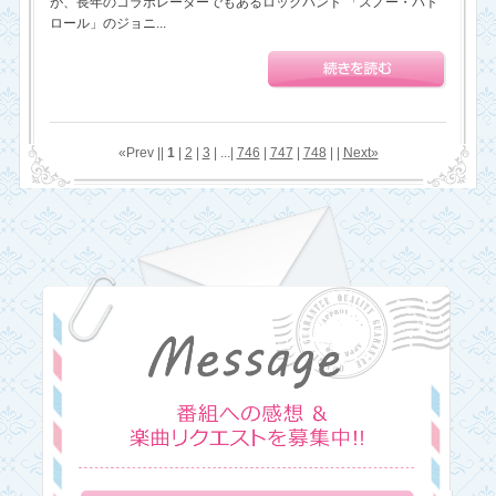
が、長年のコラボレーターでもあるロックバンド 「スノー・パト
ロール」のジョニ...
«Prev ||
1
|
2
|
3
| ...|
746
|
747
|
748
| |
Next»