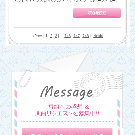
トルで イギリスのロックバンド「ザ・ポリス」のベース・ボー...
«Prev ||
1
|
2
|
3
| ...|
746
|
747
|
748
| |
Next»