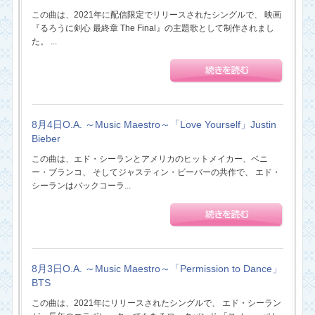
この曲は、2021年に配信限定でリリースされたシングルで、 映画
『るろうに剣心 最終章 The Final』の主題歌として制作されまし
た。 ...
8月4日O.A. ～Music Maestro～「Love Yourself」Justin
Bieber
この曲は、エド・シーランとアメリカのヒットメイカー、ベニ
ー・ブランコ、 そしてジャスティン・ビーバーの共作で、 エド・
シーランはバックコーラ...
8月3日O.A. ～Music Maestro～「Permission to Dance」
BTS
この曲は、2021年にリリースされたシングルで、 エド・シーラン