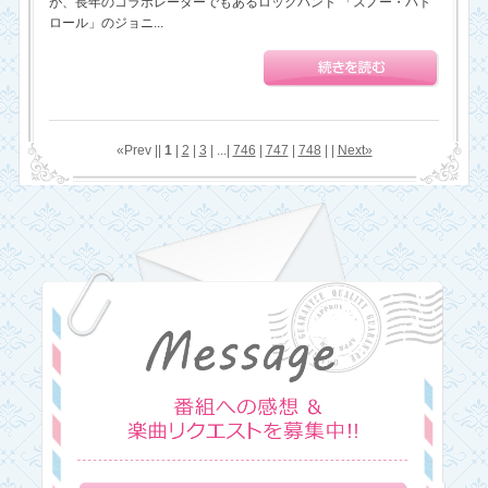
が、長年のコラボレーターでもあるロックバンド 「スノー・パト
ロール」のジョニ...
«Prev ||
1
|
2
|
3
| ...|
746
|
747
|
748
| |
Next»