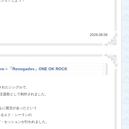
にシェアしよう！
2026.08.06
stro～「Renegades」ONE OK ROCK
スされたシングルで、
l』の主題歌として制作されました。
ともに親交があったという
あるエド・シーランの
グ・セッションが行われました。