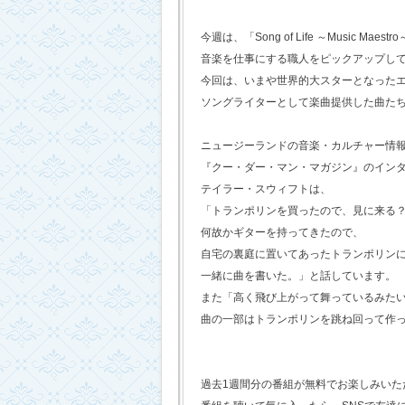
今週は、「Song of Life ～Music Maestr
音楽を仕事にする職人をピックアップし
今回は、いまや世界的大スターとなった
ソングライターとして楽曲提供した曲た
ニュージーランドの音楽・カルチャー情
『クー・ダー・マン・マガジン』のイン
テイラー・スウィフトは、
「トランポリンを買ったので、見に来る
何故かギターを持ってきたので、
自宅の裏庭に置いてあったトランポリン
一緒に曲を書いた。」と話しています。
また「高く飛び上がって舞っているみた
曲の一部はトランポリンを跳ね回って作
過去1週間分の番組が無料でお楽しみいただけ