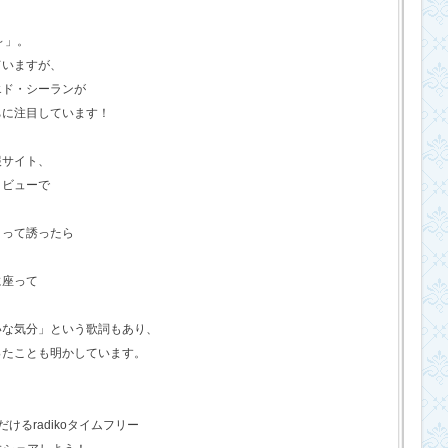
o～」。
ていますが、
エド・シーランが
ちに注目しています！
報サイト、
タビューで
？って誘ったら
に座って
いな気分」という歌詞もあり、
ったことも明かしています。
るradikoタイムフリー