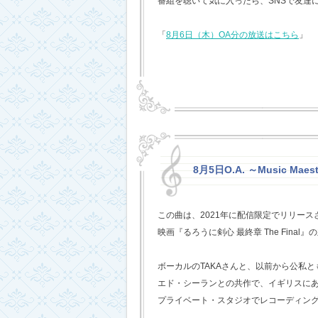
番組を聴いて気に入ったら、SNSで友達
「
8月6日（木）OA分の放送はこちら
」
8月5日O.A. ～Music Mae
この曲は、2021年に配信限定でリリー
映画『るろうに剣心 最終章 The Fina
ボーカルのTAKAさんと、以前から公私
エド・シーランとの共作で、イギリスに
プライベート・スタジオでレコーディン