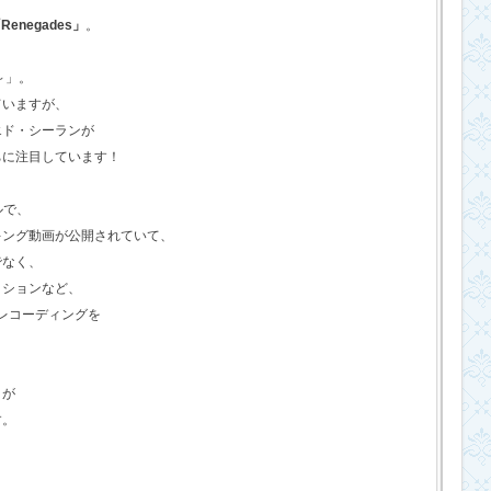
Renegades」
。
o～」。
ていますが、
エド・シーランが
ちに注目しています！
ルで、
キング動画が公開されていて、
でなく、
クションなど、
のレコーディングを
さが
す。