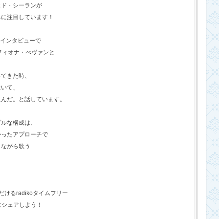
エド・シーランが
ちに注目しています！
のインタビューで
フィオナ・べヴァンと
ってきた時、
にいて、
たんだ。と話しています。
プルな構成は、
かったアプローチで
きながら歌う
るradikoタイムフリー
にシェアしよう！