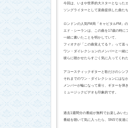
今回は、いまや世界的大スターとなった
ソングライターとして楽曲提供した曲た
ロンドンの人気FM局「キャピタルFM」
エド・シーランは、この曲を17歳の時に
一緒に書いたことを明かしていて、
フィオナが「この曲覚えてる？」って送
ワン・ダイレクションのメンバーと一緒
彼らに聴かせたらすごく気に入ってくれ
アコースティックギターと歌だけのシン
それまでのワン・ダイレクションにはな
メンバーが輪になって座り、ギターを弾
ミュージックビデオも印象的です。
過去1週間分の番組が無料でお楽しみいただけ
番組を聴いて気に入ったら、SNSで友達