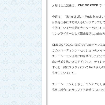
お届けした楽曲は、
ONE OK ROCK
で
「
今週は、「Song of Life ～Music Maestr
音楽を仕事にする職人をピックアップし
今回は、いまや世界的大スターとなった
ソングライターとして楽曲提供した曲た
ONE OK ROCKの公式YouTubeチャンネ
このレコーディング・セッションのメイ
エド・シーランは単に曲を共作しただけ
曲の構成や歌い方のアドバイス、ディレ
ずっと一緒にスタジオにいてTAKAさん
見守っていました。
エド・シーランらしさと、ワンオクらし
見事に融合したサウンドも素晴らしいで