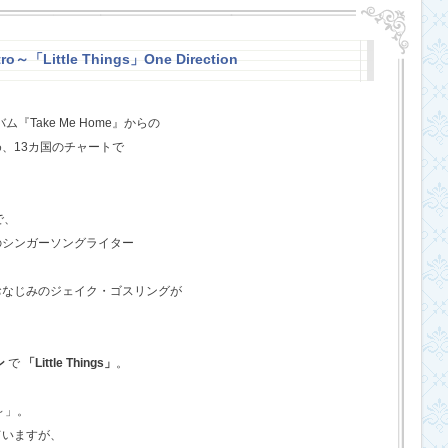
o～「Little Things」One Direction
『Take Me Home』からの
、13カ国のチャートで
で、
のシンガーソングライター
おなじみのジェイク・ゴスリングが
ン
で
「Little Things」
。
o～」。
ていますが、