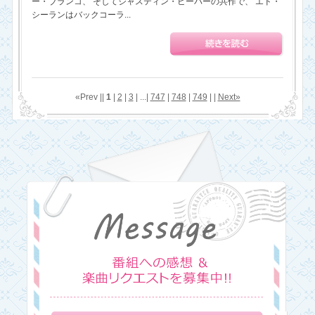
ー・ブランコ、 そしてジャスティン・ビーバーの共作で、 エド・
シーランはバックコーラ...
«Prev ||
1
|
2
|
3
| ...|
747
|
748
|
749
| |
Next»